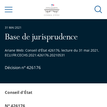
Ouvrir
Menu
la
modal
31 MAI 2021
de
reche
Base de jurisprudence
Ariane Web: Conseil d'État 426176, lecture du 31 mai 2021,
ECLI:FR:CECHS:2021:426176.20210531
Décision n° 426176
Conseil d'État
N° 426176