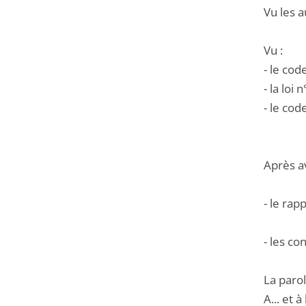
Vu les a
Vu :
- le code
- la loi
- le cod
Après a
- le rap
- les c
La paro
A... et 