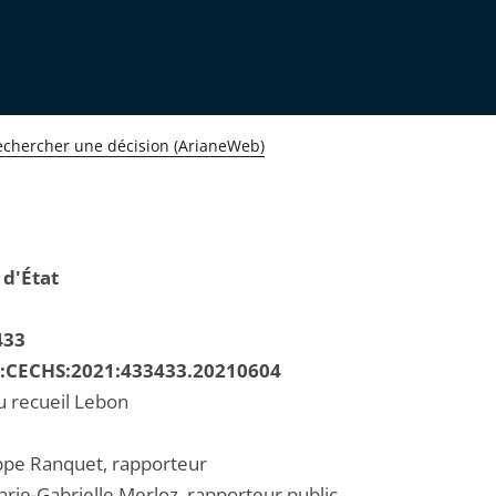
echercher une décision (ArianeWeb)
 d'État
433
R:CECHS:2021:433433.20210604
u recueil Lebon
ippe Ranquet, rapporteur
ie-Gabrielle Merloz, rapporteur public