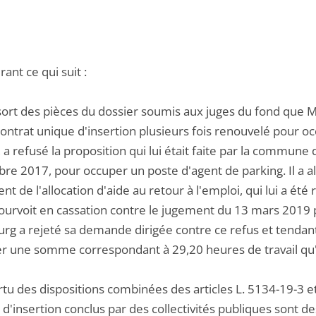
ant ce qui suit :
ssort des pièces du dossier soumis aux juges du fond que M. 
contrat unique d'insertion plusieurs fois renouvelé pour o
 a refusé la proposition qui lui était faite par la commun
re 2017, pour occuper un poste d'agent de parking. Il a al
t de l'allocation d'aide au retour à l'emploi, qui lui a ét
pourvoit en cassation contre le jugement du 13 mars 2019 p
urg a rejeté sa demande dirigée contre ce refus et tenda
ser une somme correspondant à 29,20 heures de travail qu'
rtu des dispositions combinées des articles L. 5134-19-3 et
d'insertion conclus par des collectivités publiques sont de