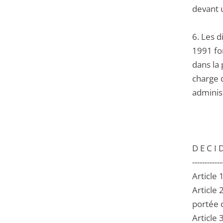
devant 
6. Les d
1991 fo
dans la 
charge 
administ
D E C I D
------------
Article 
Article
portée 
Article 