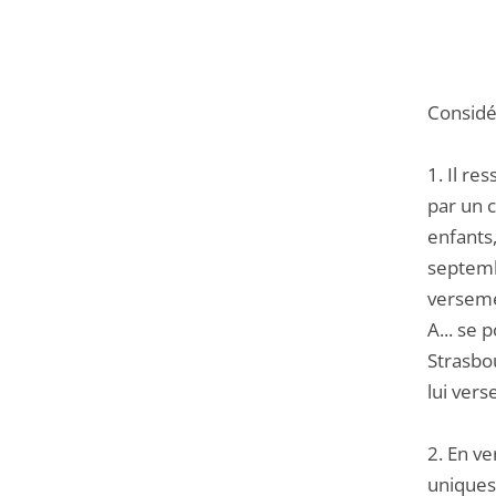
Considér
1. Il re
par un 
enfants,
septemb
versemen
A... se 
Strasbo
lui ver
2. En ve
uniques 