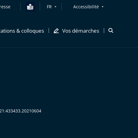
resse
FR
Accessibilité
cations & colloques
Vos démarches
Ouvrir
la
modale
de
recherche
2021:433433.20210604