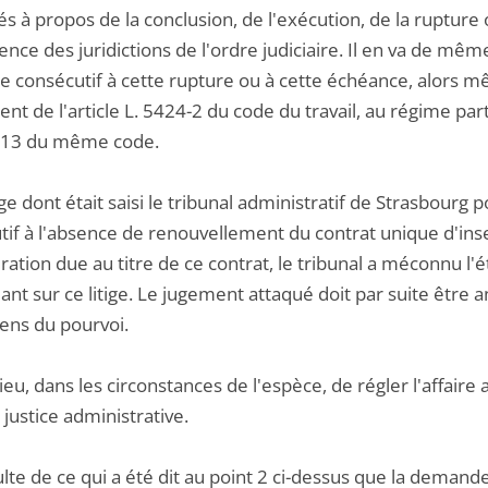
nés à propos de la conclusion, de l'exécution, de la rupture
ce des juridictions de l'ordre judiciaire. Il en va de même 
 consécutif à cette rupture ou à cette échéance, alors m
t de l'article L. 5424-2 du code du travail, au régime par
-13 du même code.
tige dont était saisi le tribunal administratif de Strasbour
if à l'absence de renouvellement du contrat unique d'inserti
ation due au titre de ce contrat, le tribunal a méconnu l
ant sur ce litige. Le jugement attaqué doit par suite être 
ens du pourvoi.
a lieu, dans les circonstances de l'espèce, de régler l'affaire
justice administrative.
sulte de ce qui a été dit au point 2 ci-dessus que la deman