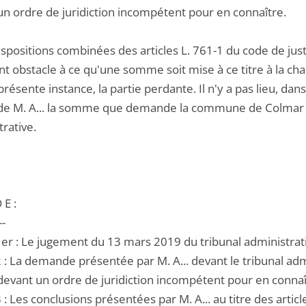
un ordre de juridiction incompétent pour en connaître.
ispositions combinées des articles L. 761-1 du code de justic
nt obstacle à ce qu'une somme soit mise à ce titre à la c
présente instance, la partie perdante. Il n'y a pas lieu, dan
de M. A... la somme que demande la commune de Colmar au t
rative.
 E :
--
1er : Le jugement du 13 mars 2019 du tribunal administrat
 2 : La demande présentée par M. A... devant le tribunal a
devant un ordre de juridiction incompétent pour en connaî
3 : Les conclusions présentées par M. A... au titre des artic