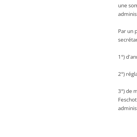
une som
adminis
Par un 
secrétar
1°) d'an
2°) régl
3°) de 
Feschott
administ