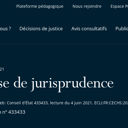
Plateforme pédagogique
Nous rejoindre
Espace P
ous ?
Décisions de justice
Avis consultatifs
Publi
021
se de jurisprudence
eb: Conseil d'État 433433, lecture du 4 juin 2021, ECLI:FR:CECHS:
n n° 433433