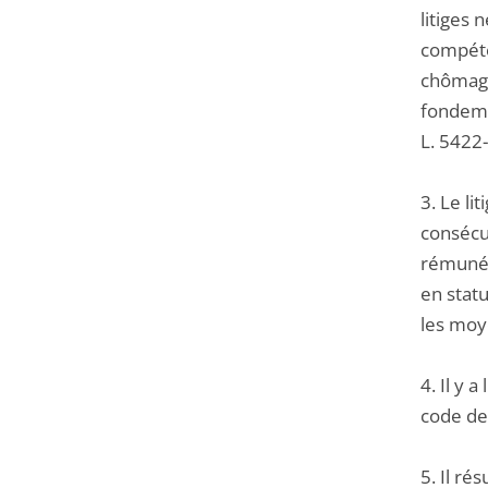
litiges 
compéten
chômage
fondemen
L. 5422
3. Le li
consécut
rémunér
en statu
les moy
4. Il y 
code de 
5. Il ré