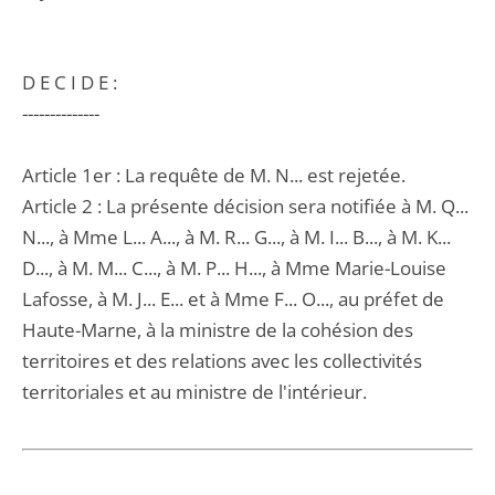
D E C I D E :
--------------
Article 1er : La requête de M. N... est rejetée.
Article 2 : La présente décision sera notifiée à M. Q...
N..., à Mme L... A..., à M. R... G..., à M. I... B..., à M. K...
D..., à M. M... C..., à M. P... H..., à Mme Marie-Louise
Lafosse, à M. J... E... et à Mme F... O..., au préfet de
Haute-Marne, à la ministre de la cohésion des
territoires et des relations avec les collectivités
territoriales et au ministre de l'intérieur.