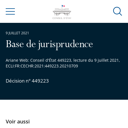
Ouvrir
Menu
la
modal
9 JUILLET 2021
de
reche
Base de jurisprudence
Ariane Web: Conseil d'État 449223, lecture du 9 juillet 2021,
ECLI:FR:CECHR:2021:449223.20210709
Décision n° 449223
Voir aussi