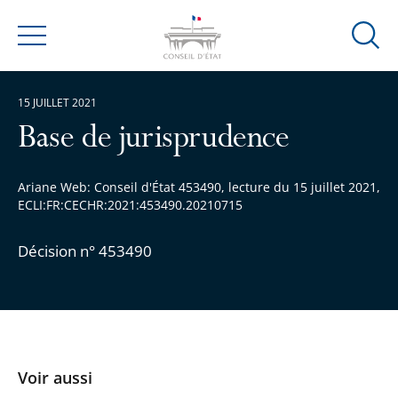
Ouvrir
Menu
la
modal
15 JUILLET 2021
de
reche
Base de jurisprudence
Ariane Web: Conseil d'État 453490, lecture du 15 juillet 2021,
ECLI:FR:CECHR:2021:453490.20210715
Décision n° 453490
Voir aussi