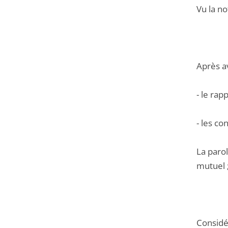
Vu la no
Après a
- le ra
- les c
La parol
mutuel 
Considér