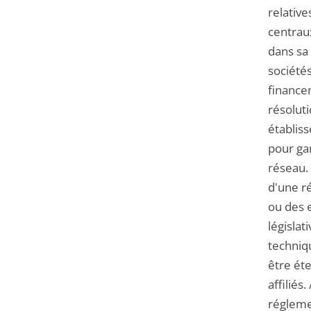
relativ
centraux
dans sa 
société
financem
résoluti
établiss
pour gar
réseau. 
d'une r
ou des e
législat
techniqu
être éte
affiliés
réglemen