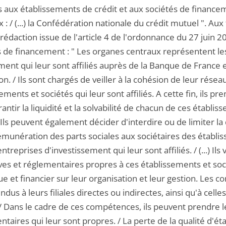
es aux établissements de crédit et aux sociétés de finan
 : / (...) la Confédération nationale du crédit mutuel ". A
rédaction issue de l'article 4 de l'ordonnance du 27 juin 2
s de financement : " Les organes centraux représentent les
ent qui leur sont affiliés auprès de la Banque de France e
on. / Ils sont chargés de veiller à la cohésion de leur rés
ements et sociétés qui leur sont affiliés. A cette fin, il
antir la liquidité et la solvabilité de chacun de ces étab
Ils peuvent également décider d'interdire ou de limiter la
émunération des parts sociales aux sociétaires des établi
ntreprises d'investissement qui leur sont affiliés. / (...) Ils 
ives et réglementaires propres à ces établissements et soc
e et financier sur leur organisation et leur gestion. Les 
ndus à leurs filiales directes ou indirectes, ainsi qu'à cell
. / Dans le cadre de ces compétences, ils peuvent prendre le
taires qui leur sont propres. / La perte de la qualité d'éta