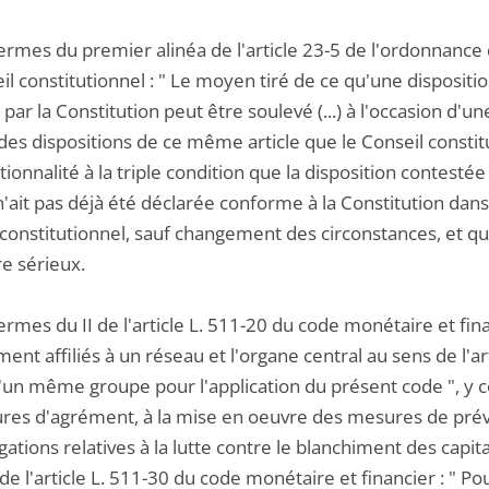
termes du premier alinéa de l'article 23-5 de l'ordonnanc
il constitutionnel : " Le moyen tiré de ce qu'une disposition
 par la Constitution peut être soulevé (...) à l'occasion d'une 
des dispositions de ce même article que le Conseil constitut
tionnalité à la triple condition que la disposition contestée 
n'ait pas déjà été déclarée conforme à la Constitution dans 
 constitutionnel, sauf changement des circonstances, et qu
re sérieux.
ermes du II de l'article L. 511-20 du code monétaire et finan
ent affiliés à un réseau et l'organe central au sens de l'
d'un même groupe pour l'application du présent code ", y c
res d'agrément, à la mise en oeuvre des mesures de préve
gations relatives à la lutte contre le blanchiment des cap
e l'article L. 511-30 du code monétaire et financier : " Po