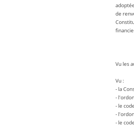
adoptée
de renvo
Constit
financie
Vu les a
Vu :
- la Con
- l'ord
- le cod
- l'ord
- le cod