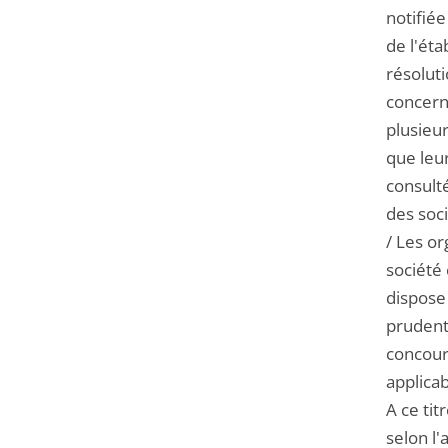
notifiée
de l'éta
résoluti
concerné
plusieur
que leu
consulté
des soci
/ Les or
société 
dispose 
prudenti
concour
applicab
A ce tit
selon l