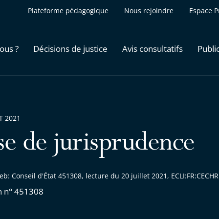
Plateforme pédagogique
Nous rejoindre
Espace P
ous ?
Décisions de justice
Avis consultatifs
Publi
ET 2021
se de jurisprudence
b: Conseil d'État 451308, lecture du 20 juillet 2021, ECLI:FR:CEC
n n° 451308