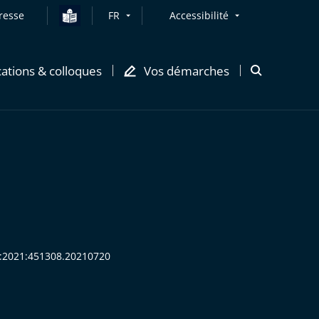
resse
FR
Accessibilité
cations & colloques
Vos démarches
Ouvrir
la
modale
de
recherche
HR:2021:451308.20210720