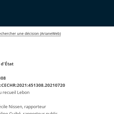
echercher une décision (ArianeWeb)
 d'État
308
R:CECHR:2021:451308.20210720
u recueil Lebon
ile Nissen, rapporteur
ine Guibé, rapporteur public