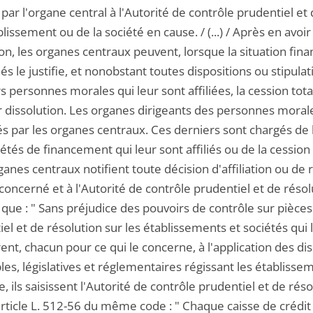
 par l'organe central à l'Autorité de contrôle prudentiel e
blissement ou de la société en cause. / (...) / Après en avoi
on, les organes centraux peuvent, lorsque la situation fin
s le justifie, et nonobstant toutes dispositions ou stipula
s personnes morales qui leur sont affiliées, la cession tot
r dissolution. Les organes dirigeants des personnes moral
s par les organes centraux. Ces derniers sont chargés de l
étés de financement qui leur sont affiliés ou de la cessio
ganes centraux notifient toute décision d'affiliation ou de re
concerné et à l'Autorité de contrôle prudentiel et de résol
que : " Sans préjudice des pouvoirs de contrôle sur pièces 
el et de résolution sur les établissements et sociétés qui l
ent, chacun pour ce qui le concerne, à l'application des 
les, législatives et réglementaires régissant les établisse
re, ils saisissent l'Autorité de contrôle prudentiel et de réso
'article L. 512-56 du même code : " Chaque caisse de crédi