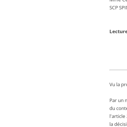
SCP SPI
Lecture
Vu la pr
Par un m
du conte
l'artic
la déci