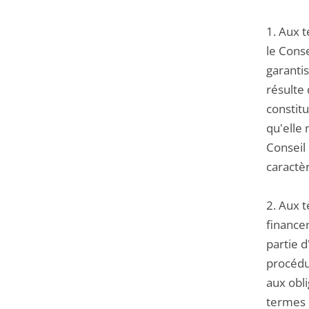
1. Aux 
le Conse
garantis
résulte 
constitu
qu'elle 
Conseil
caractè
2. Aux t
financem
partie 
procédu
aux obli
termes d