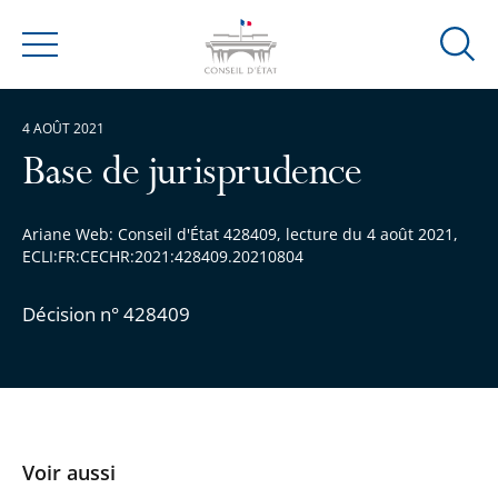
Ouvrir
Menu
la
modal
4 AOÛT 2021
de
reche
Base de jurisprudence
Ariane Web: Conseil d'État 428409, lecture du 4 août 2021,
ECLI:FR:CECHR:2021:428409.20210804
Décision n° 428409
Voir aussi