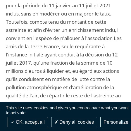
pour la période du 11 janvier au 11 juillet 2021
inclus, sans en modérer ou en majorer le taux.
Toutefois, compte tenu du montant de cette
astreinte et afin d'éviter un enrichissement indu, il
convient en l'espèce de n'allouer à l'association Les
amis de la Terre France, seule requérante à
l'instance initiale ayant conduit à la décision du 12
juillet 2017, qu'une fraction de la somme de 10
millions d'euros à liquider et, eu égard aux actions
qu'ils conduisent en matière de lutte contre la
pollution atmosphérique et d'amélioration de la
qualité de l'air, de répartir le reste de l'astreinte au
bénéfice de :
This site uses cookies and gives you control over what you want
- l'Agence de l'environnement et de la maîtrise de
to activate
l'énergie (ADEME), établissement public à caractère
OK, accept all
Deny all cookies
Personalize
industriel et commercial exerçant des actions