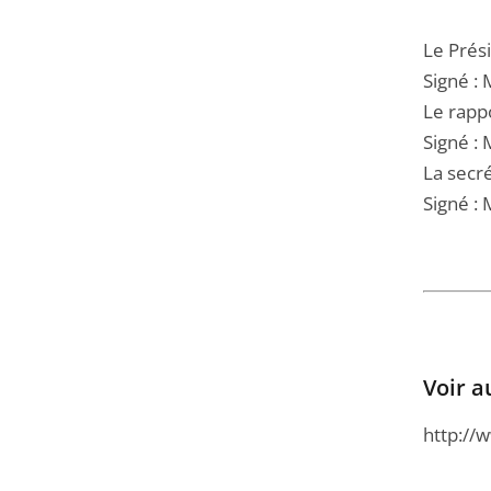
Le Prési
Signé : 
Le rapp
Signé :
La secré
Signé : M
Voir a
http://