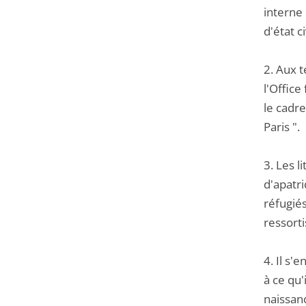
interne
d'état civi
2. Aux t
l'Office
le cadre
Paris ".
3. Les l
d'apatri
réfugiés
ressorti
4. Il s'
à ce qu'
naissanc