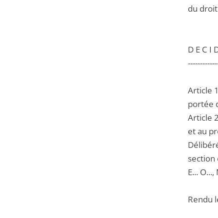
du droi
D E C I D
------------
Article
portée 
Article 
et au pr
Délibéré
section 
E... O..
Rendu l