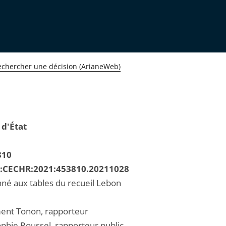
echercher une décision (ArianeWeb)
 d'État
810
R:CECHR:2021:453810.20211028
né aux tables du recueil Lebon
ent Tonon, rapporteur
hie Roussel, rapporteur public