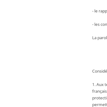
- le ra
- les c
La parol
Considér
1. Aux t
français
protecti
permettr