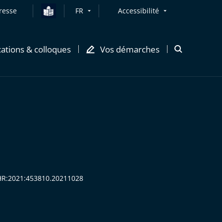
resse
FR
Accessibilité
cations & colloques
Vos démarches
Ouvrir
la
modale
de
recherche
ECHR:2021:453810.20211028