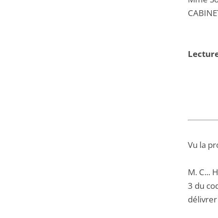
CABINET
Lecture
Vu la pr
M. C... 
3 du cod
délivrer