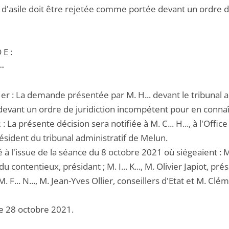
t d'asile doit être rejetée comme portée devant un ordre d
 E :
--
 1er : La demande présentée par M. H... devant le tribunal
devant un ordre de juridiction incompétent pour en connaî
2 : La présente décision sera notifiée à M. C... H..., à l'Off
ésident du tribunal administratif de Melun.
 à l'issue de la séance du 8 octobre 2021 où siégeaient : M
du contentieux, présidant ; M. I... K..., M. Olivier Japiot, pré
., M. F... N..., M. Jean-Yves Ollier, conseillers d'Etat et M. 
e 28 octobre 2021.