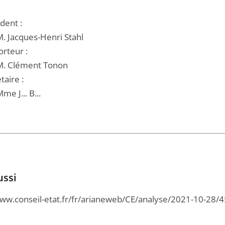
dent :
M. Jacques-Henri Stahl
orteur :
 M. Clément Tonon
taire :
me J... B...
ussi
www.conseil-etat.fr/fr/arianeweb/CE/analyse/2021-10-28/