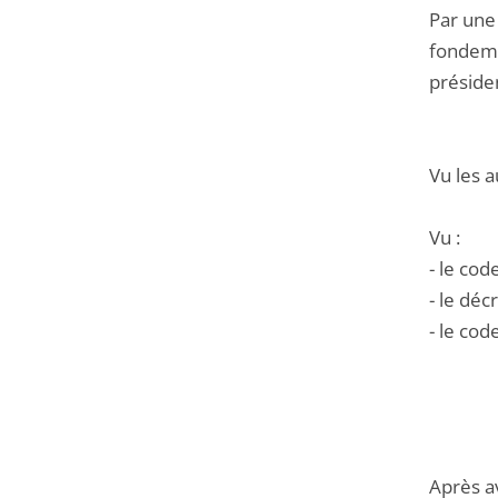
Par une
fondeme
présiden
Vu les a
Vu :
- le cod
- le déc
- le cod
Après a