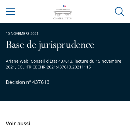
Ouvrir
Menu
la
modal
15 NOVEMBRE 2021
de
reche
Base de jurisprudence
Ariane Web: Conseil d'État 437613, lecture du 15 novembre
2021, ECLI:FR:CECHR:2021:437613.20211115
Décision n° 437613
Voir aussi