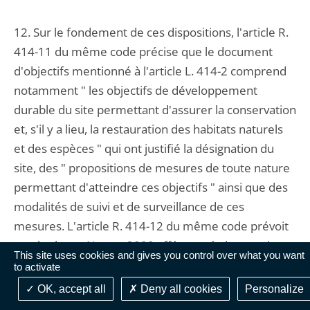
12. Sur le fondement de ces dispositions, l'article R.
414-11 du même code précise que le document
d'objectifs mentionné à l'article L. 414-2 comprend
notamment " les objectifs de développement
durable du site permettant d'assurer la conservation
et, s'il y a lieu, la restauration des habitats naturels
et des espèces " qui ont justifié la désignation du
site, des " propositions de mesures de toute nature
permettant d'atteindre ces objectifs " ainsi que des
modalités de suivi et de surveillance de ces
mesures. L'article R. 414-12 du même code prévoit
que la charte Natura 2000 afférente à chaque site
This site uses cookies and gives you control over what you want
est constituée d'une " liste d'engagements
to activate
contribuant à la réalisation des objectifs de
OK, accept all
Deny all cookies
Personalize
conservation ou de restauration des habitats