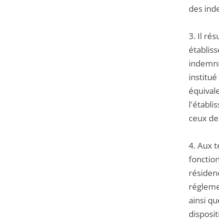
des inde
3. Il ré
établiss
indemnit
institué
équivale
l'établi
ceux des
4. Aux t
fonction
résidenc
régleme
ainsi qu
disposit