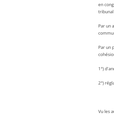
en cong
tribuna
Par un 
commune
Par un p
cohésion
1°) d'an
2°) régl
Vu les a