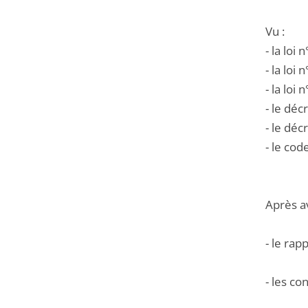
Vu :
- la loi
- la loi
- la loi
- le déc
- le dé
- le cod
Après a
- le ra
- les c