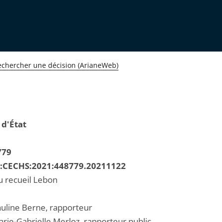
echercher une décision (ArianeWeb)
 d'État
779
R:CECHS:2021:448779.20211122
u recueil Lebon
line Berne, rapporteur
ie-Gabrielle Merloz, rapporteur public