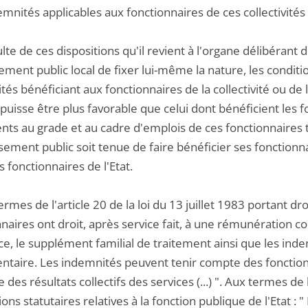
mnités applicables aux fonctionnaires de ces collectivités o
sulte de ces dispositions qu'il revient à l'organe délibérant 
ement public local de fixer lui-même la nature, les conditi
és bénéficiant aux fonctionnaires de la collectivité ou de 
 puisse être plus favorable que celui dont bénéficient les f
nts au grade et au cadre d'emplois de ces fonctionnaires te
ssement public soit tenue de faire bénéficier ses fonction
 fonctionnaires de l'Etat.
ermes de l'article 20 de la loi du 13 juillet 1983 portant dro
naires ont droit, après service fait, à une rémunération 
e, le supplément familial de traitement ainsi que les indem
ntaire. Les indemnités peuvent tenir compte des fonctions
e des résultats collectifs des services (...) ". Aux termes de 
ions statutaires relatives à la fonction publique de l'Etat : " 