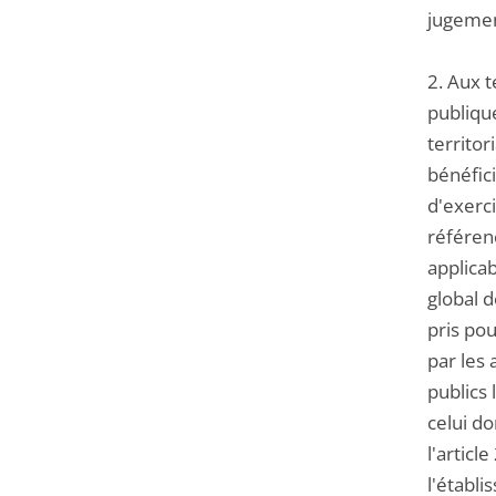
jugemen
2. Aux t
publique
territor
bénéfici
d'exerci
référen
applicab
global d
pris pou
par les 
publics 
celui do
l'articl
l'établi