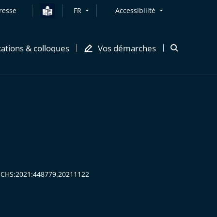
resse
FR
Accessibilité
cations & colloques
Vos démarches
Ouvrir
la
modale
de
recherche
CECHS:2021:448779.20211122