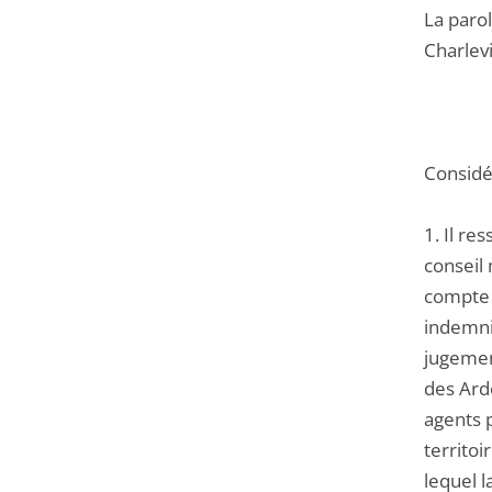
La paro
Charlevi
Considér
1. Il r
conseil 
compte 
indemnit
jugemen
des Arde
agents 
territoi
lequel 