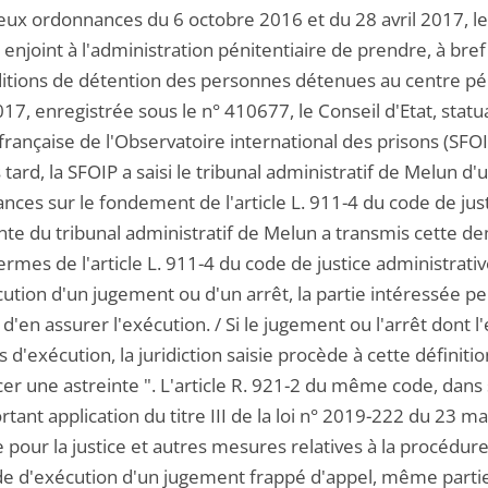
eux ordonnances du 6 octobre 2016 et du 28 avril 2017, le 
enjoint à l'administration pénitentiaire de prendre, à bre
ditions de détention des personnes détenues au centre pén
2017, enregistrée sous le n° 410677, le Conseil d'Etat, stat
 française de l'Observatoire international des prisons (SF
 tard, la SFOIP a saisi le tribunal administratif de Melun
ces sur le fondement de l'article L. 911-4 du code de justi
nte du tribunal administratif de Melun a transmis cette de
ermes de l'article L. 911-4 du code de justice administrative
ution d'un jugement ou d'un arrêt, la partie intéressée peu
d'en assurer l'exécution. / Si le jugement ou l'arrêt dont 
d'exécution, la juridiction saisie procède à cette définition
er une astreinte ". L'article R. 921-2 du même code, dans
rtant application du titre III de la loi n° 2019-222 du 2
pour la justice et autres mesures relatives à la procédure
 d'exécution d'un jugement frappé d'appel, même partiell