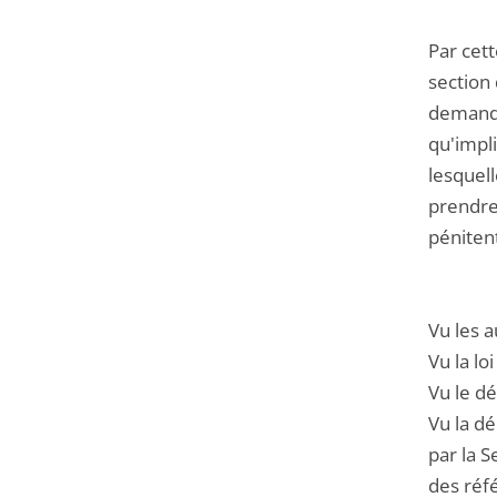
Par cet
section 
demande
qu'impl
lesquell
prendre
péniten
Vu les a
Vu la l
Vu le d
Vu la dé
par la S
des réfé