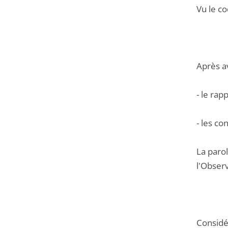
Vu le co
Après a
- le ra
- les co
La parol
l'Observ
Considér