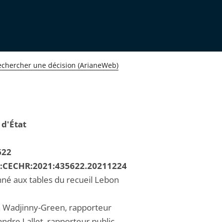
echercher une décision (ArianeWeb)
 d'État
622
R:CECHR:2021:435622.20211224
né aux tables du recueil Lebon
 Wadjinny-Green, rapporteur
ndre Lallet, rapporteur public