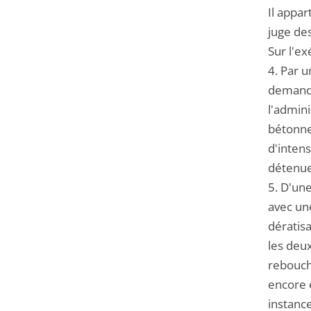
Il appar
juge des
Sur l'e
4. Par u
demande 
l'admini
bétonner
d'intens
détenues
5. D'une
avec un
dératisa
les deu
reboucha
encore 
instanc