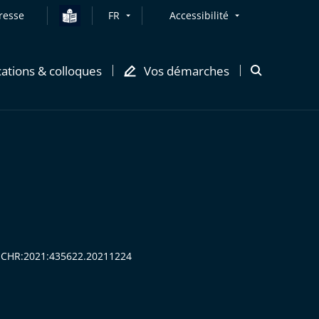
resse
FR
Accessibilité
cations & colloques
Vos démarches
Ouvrir
la
modale
de
recherche
:CECHR:2021:435622.20211224