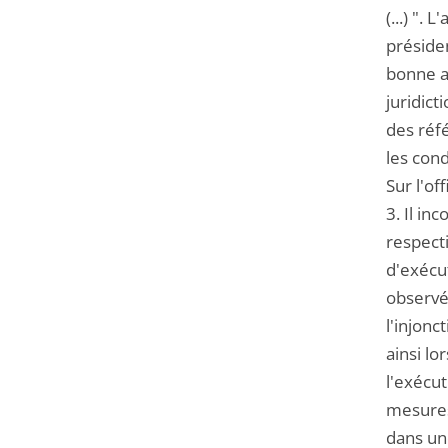
(...) ".
présiden
bonne a
juridict
des réfé
les cond
Sur l'of
3. Il i
respect
d'exécut
observée
l'injonc
ainsi lo
l'exécu
mesures
dans un