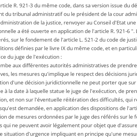
 L'article R. 921-3 du même code, dans sa version issue du
t du tribunal administratif ou le président de la cour admi
dministration de la justice, renvoyer au Conseil d'Etat u
ionnelle a été ouverte en application de l'article R. 921-6 
rés, sur le fondement de l'article L. 521-2 du code de jus
itions définies par le livre IX du même code, et en particulie
fice du juge de l'exécution :
ncombe aux différentes autorités administratives de prend
ives, les mesures qu'implique le respect des décisions ju
ion d'une décision juridictionnelle ne peut porter que sur 
 à la date à laquelle statue le juge de l'exécution, de pre
tion, et non sur l'éventuelle réitération des difficultés, qui re
rsqu'est demandée, en application des dispositions de l'arti
tion de mesures ordonnées par le juge des référés sur le 
 qui ne peuvent avoir légalement pour objet que d'assure
e situation d'urgence impliquant en principe qu'une mesu