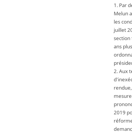
1. Par d
Melun a 
les con
juillet 
section
ans plus
ordonnan
préside
2. Aux t
d'inexéc
rendue, 
mesures 
prononc
2019 po
réforme 
demande