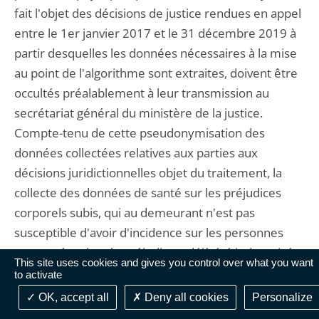
fait l'objet des décisions de justice rendues en appel
entre le 1er janvier 2017 et le 31 décembre 2019 à
partir desquelles les données nécessaires à la mise
au point de l'algorithme sont extraites, doivent être
occultés préalablement à leur transmission au
secrétariat général du ministère de la justice.
Compte-tenu de cette pseudonymisation des
données collectées relatives aux parties aux
décisions juridictionnelles objet du traitement, la
collecte des données de santé sur les préjudices
corporels subis, qui au demeurant n'est pas
susceptible d'avoir d'incidence sur les personnes
concernées dont le préjudice a déjà été indemnisé,
This site uses cookies and gives you control over what you want
ne saurait être regardée comme disproportionnée
to activate
au regard de l'objectif d'intérêt public poursuivi.
OK, accept all
Deny all cookies
Personalize