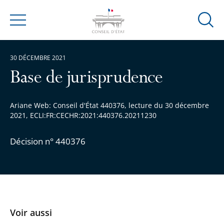
Ouvrir
Menu
la
modal
30 DÉCEMBRE 2021
de
reche
Base de jurisprudence
Ariane Web: Conseil d'État 440376, lecture du 30 décembre
2021, ECLI:FR:CECHR:2021:440376.20211230
Décision n° 440376
Voir aussi