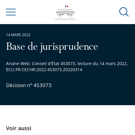
Ouvrir
Menu
la
modal
14 MARS 2022
de
reche
Base de jurisprudence
Ariane Web: Conseil d'État 453073, lecture du 14 mars 2022,
ECLI:FR:CECHR:2022:453073.20220314
Décision n° 453073
Voir aussi