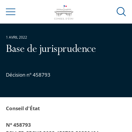
Ouvrir
Menu
la
modal
de
1 AVRIL 2022
reche
Base de jurisprudence
Décision n° 458793
Conseil d'État
N° 458793