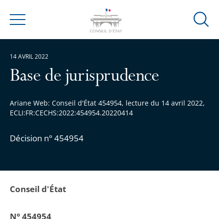
Ouvrir
Menu
la
modal
14 AVRIL 2022
de
reche
Base de jurisprudence
Ariane Web: Conseil d'État 454954, lecture du 14 avril 2022,
ECLI:FR:CECHS:2022:454954.20220414
Décision n° 454954
Conseil d'État
N° 454954