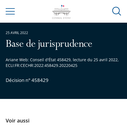
Ouvrir
Menu
la
modal
25 AVRIL 2022
de
reche
Base de jurisprudence
Ariane Web: Conseil d'État 458429, lecture du 25 avril 2022,
ECLI:FR:CECHR:2022:458429.20220425
Décision n° 458429
Voir aussi