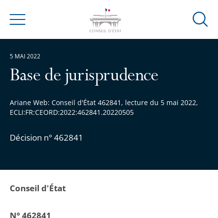
Ouvrir
Menu
la
modal
5 MAI 2022
de
reche
Base de jurisprudence
Ariane Web: Conseil d'État 462841, lecture du 5 mai 2022,
ECLI:FR:CEORD:2022:462841.20220505
Décision n° 462841
Conseil d'État
N° 462841