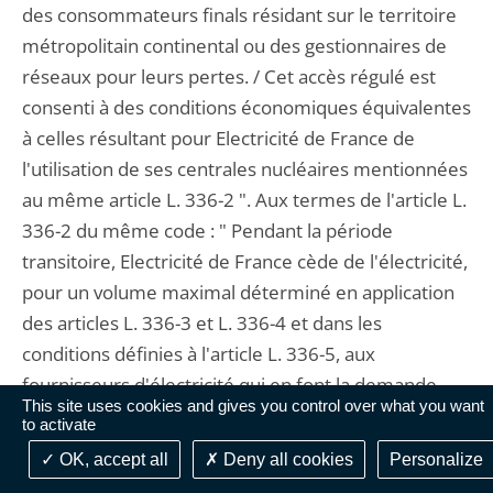
des consommateurs finals résidant sur le territoire
métropolitain continental ou des gestionnaires de
réseaux pour leurs pertes. / Cet accès régulé est
consenti à des conditions économiques équivalentes
à celles résultant pour Electricité de France de
l'utilisation de ses centrales nucléaires mentionnées
au même article L. 336-2 ". Aux termes de l'article L.
336-2 du même code : " Pendant la période
transitoire, Electricité de France cède de l'électricité,
pour un volume maximal déterminé en application
des articles L. 336-3 et L. 336-4 et dans les
conditions définies à l'article L. 336-5, aux
fournisseurs d'électricité qui en font la demande,
This site uses cookies and gives you control over what you want
titulaires de l'autorisation prévue à l'article L. 333-1
to activate
et qui alimentent ou prévoient d'alimenter des
OK, accept all
Deny all cookies
Personalize
consommateurs finals ou des gestionnaires de