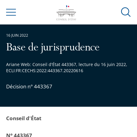
Ouvrir
Menu
la
modal
16 JUIN 2022
de
reche
Base de jurisprudence
Ariane Web: Conseil d'État 443367, lecture du 16 juin 2022,
ECLI:FR:CECHS:2022:443367.20220616
Décision n° 443367
Conseil d'État
N° 443367