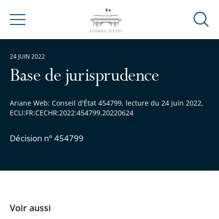
Ouvrir
Menu
la
modal
24 JUIN 2022
de
reche
Base de jurisprudence
Ariane Web: Conseil d'État 454799, lecture du 24 juin 2022,
ECLI:FR:CECHR:2022:454799.20220624
Décision n° 454799
Voir aussi