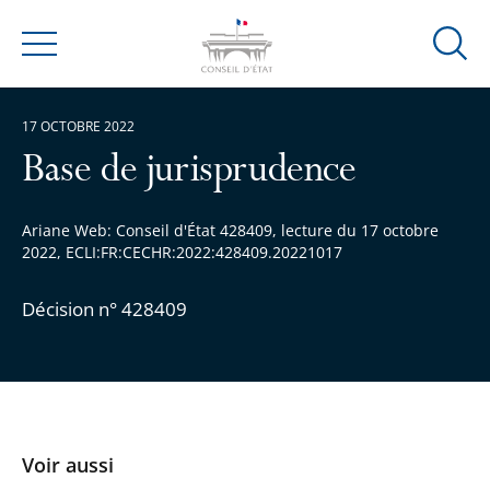
Ouvrir
Menu
la
modal
17 OCTOBRE 2022
de
reche
Base de jurisprudence
Ariane Web: Conseil d'État 428409, lecture du 17 octobre
2022, ECLI:FR:CECHR:2022:428409.20221017
Décision n° 428409
Voir aussi