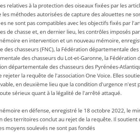
es relatives à la protection des oiseaux fixées par les arti
e les méthodes autorisées de capture des alouettes ne sont
es ne sont pas compatibles avec les objectifs fixés par l'a
 de chasse et, en dernier lieu, les contrôles imposés par 
mémoire en intervention et un nouveau mémoire, enregistr
le des chasseurs (FNC), la Fédération départementale des 
mentale des chasseurs du Lot-et-Garonne, la Fédération 
ion départementale des chasseurs des Pyrénées-Atlantiq
e rejeter la requête de l'association One Voice. Elles sout
vable, en deuxième lieu que la condition d'urgence n'est pas
ute sérieux quant à la légalité de l'arrêté attaqué.
émoire en défense, enregistré le 18 octobre 2022, le minis
 des territoires conclut au rejet de la requête. Il soutient 
les moyens soulevés ne sont pas fondés