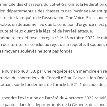
mentale des chasseurs du Lot-et-Garonne, la Fédération 
ion départementale des chasseurs des Pyrénées-Atlantiq
e rejeter la requête de l'association One Voice. Elles sout
vable, en deuxième lieu que la condition d'urgence n'est pas
ute sérieux quant à la légalité de l'arrêté attaqué.
émoire en défense, enregistré le 18 octobre 2022, le minis
 des territoires conclut au rejet de la requête. Il soutient 
les moyens soulevés ne sont pas fondés.
us le numéro 468153, par une requête et un mémoire en rép
étariat du contentieux du Conseil d'Etat, l'association On
statuant sur le fondement de l'article L. 521-1 du code de ju
uspendre l'exécution de l'arrêté du 4 octobre 2022 relatif
e de pantes dans les départements de la Gironde, des Land