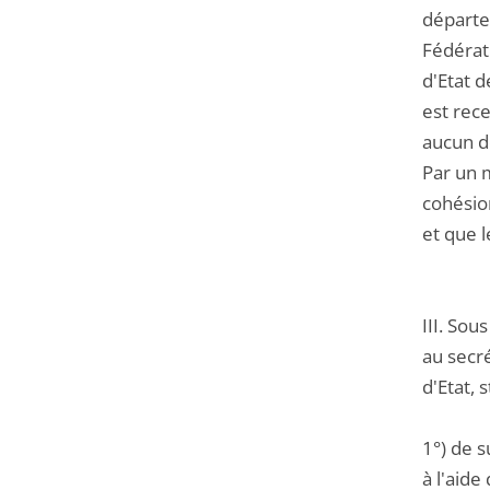
départe
Fédérat
d'Etat d
est rece
aucun do
Par un m
cohésion
et que 
III. So
au secr
d'Etat, 
1°) de s
à l'aid