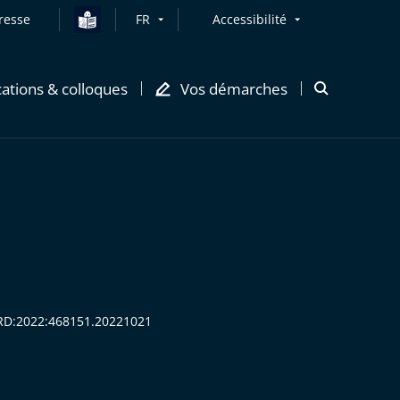
resse
FR
Accessibilité
cations & colloques
Vos démarches
Ouvrir
la
modale
de
recherche
EORD:2022:468151.20221021