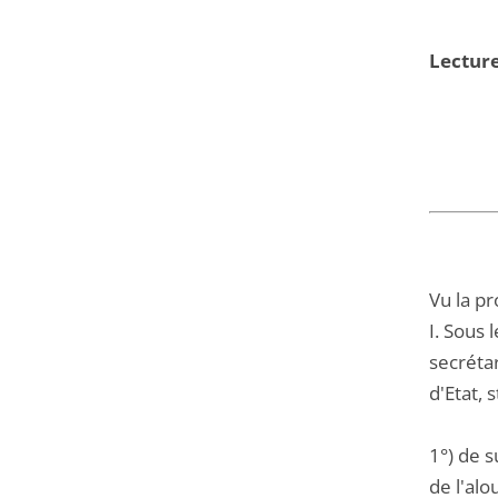
Lecture
Vu la pr
I. Sous
secréta
d'Etat, 
1°) de s
de l'al