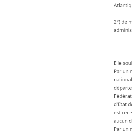
Atlantiq
2°) de m
administ
Elle so
Par un 
nationa
départe
Fédérat
d'Etat d
est rece
aucun do
Par un m