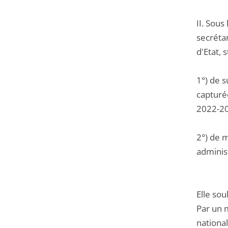
II. Sou
secréta
d'Etat, 
1°) de 
capturé
2022-20
2°) de m
administ
Elle so
Par un 
nationa