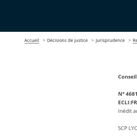
Accueil
Décisions de justice
Jurisprudence
R
Passer
Passer
Conseil
la
la
navigation
navigation
N° 468
de
de
ECLI:F
l'article
l'article
Inédit a
pour
pour
arriver
arriver
SCP LYO
après
avant