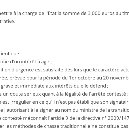
ettre à la charge de l'Etat la somme de 3 000 euros au titre
rative.
tient que :
stifie d'un intérêt à agir ;
dition d'urgence est satisfaite dès lors que le caractère ac
rée, prévue pour la période du 1er octobre au 20 novemb
 grave et immédiate aux intérêts qu'elle défend ;
ste un doute sérieux quant à la légalité de l'arrêté contesté ;
té est irrégulier en ce qu'il n'est pas établi que son signata
e l'autorisant à le signer au nom du ministre de la transiti
té contesté méconnaît l'article 9 de la directive n° 2009/147
er les méthodes de chasse traditionnelle ne constitue p