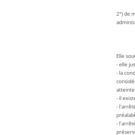
2°) de m
administ
Elle sou
- elle ju
- la con
considé
atteinte
- il exi
- l'arrê
préalabl
- l'arrê
préserv