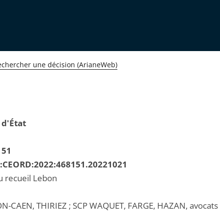
echercher une décision (ArianeWeb)
 d'État
151
R:CEORD:2022:468151.20221021
u recueil Lebon
N-CAEN, THIRIEZ ; SCP WAQUET, FARGE, HAZAN, avocats