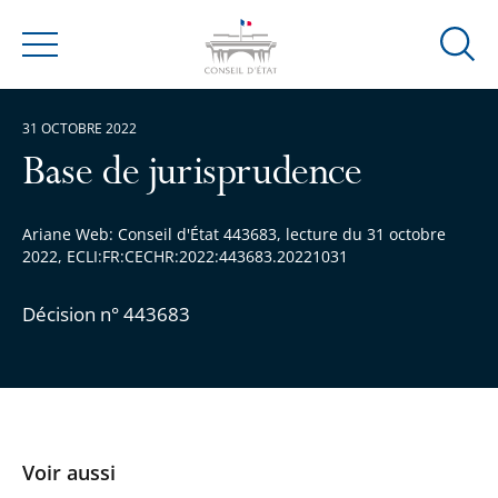
Ouvrir
Menu
la
modal
31 OCTOBRE 2022
de
reche
Base de jurisprudence
Ariane Web: Conseil d'État 443683, lecture du 31 octobre
2022, ECLI:FR:CECHR:2022:443683.20221031
Décision n° 443683
Voir aussi