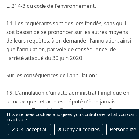
L. 214-3 du code de l'environnement.
14. Les requérants sont dès lors fondés, sans qu'il
soit besoin de se prononcer sur les autres moyens
de leurs requêtes, à en demander l'annulation, ainsi
que l'annulation, par voie de conséquence, de
l'arrêté attaqué du 30 juin 2020.
Sur les conséquences de l'annulation :
15. L'annulation d'un acte administratif implique en
principe que cet acte est réputé n'être jamais
intervenu. Toutefois, s'il apparaît que cet effet
This site uses cookies and gives you control over what you want
rétroactif de l'annulation est de nature à emporter
to activate
des conséquences manifestement excessives en
OK, accept all
Deny all cookies
Personalize
raison tant des effets que cet acte a produits et des