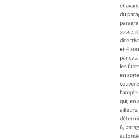
et avant
du para
paragrap
suscepti
directi
et 4 so
par cas
les État
en sort
couverts
l'ample
qui, en 
ailleurs
détermi
6, parag
autorité