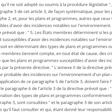
 qu'il ne soit adopté ou soumis à la procédure législative "
graphe 3 de cet article 3, de façon systématique, pour l
he 2, et, pour les plans et programmes, autres que ceux vi
bles d'avoir des incidences notables sur l'environnement. A
ve prévoit que : " 5. Les États membres déterminent si le
nt susceptibles d'avoir des incidences notables sur l'envi
, soit en déterminant des types de plans et programmes ou
s membres tiennent compte, en tout état de cause, des critè
e que les plans et programmes susceptibles d'avoir des in
 par la présente directive. " L'annexe II de la directive p
ur probable des incidences sur l'environnement d'un plan
application de ce paragraphe 5 de l'article 3, doivent fair
, le paragraphe 6 de l'article 3 de la directive prévoit que :
nation des types de plans et programmes conformément au 
raphe 3, sont consultées " et le paragraphe 3 de son artic
s qu'il faut consulter et qui, étant donné leur responsabi