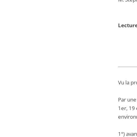
Lectur
Vu la pr
Par une
1er, 19 
environ
1°) avan