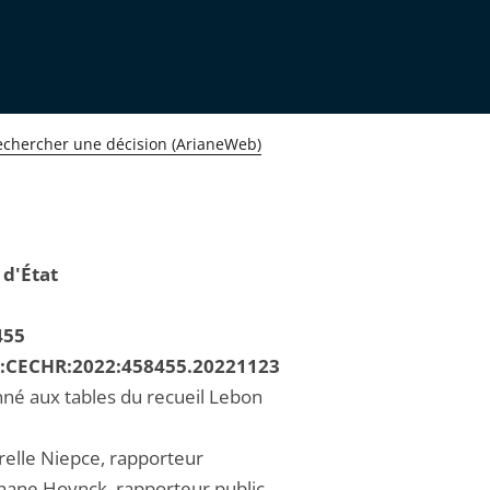
echercher une décision (ArianeWeb)
 d'État
455
R:CECHR:2022:458455.20221123
né aux tables du recueil Lebon
elle Niepce, rapporteur
hane Hoynck, rapporteur public