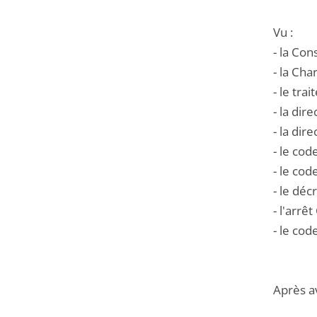
Vu :
- la Co
- la Ch
- le tr
- la di
- la di
- le cod
- le cod
- le déc
- l'arrê
- le cod
Après a