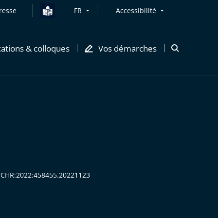
resse
FR
Accessibilité
cations & colloques
Vos démarches
Ouvrir
la
modale
de
recherche
:CECHR:2022:458455.20221123