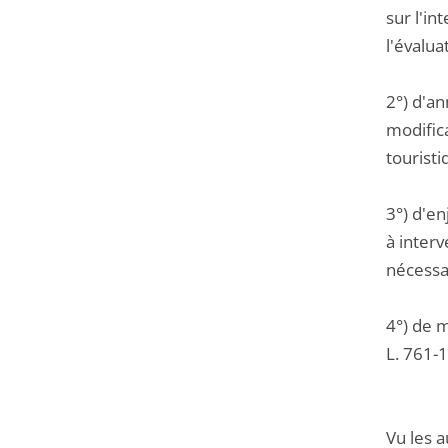
sur l'in
l'évalu
2°) d'an
modific
touristi
3°) d'en
à interv
nécessai
4°) de m
L. 761-1
Vu les a