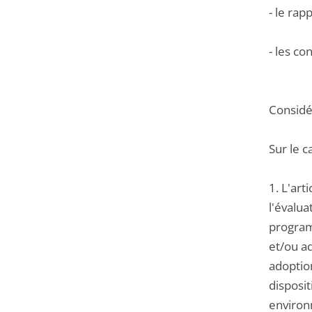
- le ra
- les co
Considér
Sur le c
1. L'art
l'évalu
programm
et/ou ad
adoption
disposit
environ