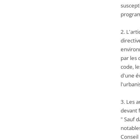
suscept
progra
2. L'art
directiv
environ
par les 
code, l
d'une é
l'urbani
3. Les a
devant f
" Sauf d
notable
Conseil