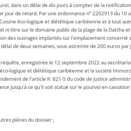
urel, dans un délai de dix jours à compter de la notificat
ar jour de retard. Par une ordonnance n° 2202913 du 10 aoû
Cuisine éco-logique et diététique caribéenne et à tout aut
it ni titre sur le domaine public de la plage de la Datcha et
ion des ouvrages implantés sur l'emplacement concerné ai
 délai de deux semaines, sous astreinte de 200 euros par j
 requête, enregistrée le 12 septembre 2022 au secrétariat 
 éco-logique et diététique caribéenne et la société Immo
ondement de l'article R. 821-5 du code de justice administrat
ce jusqu'à ce qu'il soit statué sur le pourvoi en cassation
utres pièces du dossier ;