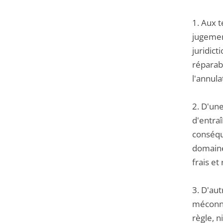
1. Aux t
jugement
juridict
réparabl
l'annula
2. D'une
d'entra
conséque
domaine 
frais et
3. D'aut
méconnu 
règle, n