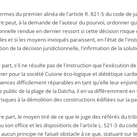
ermes du premier alinéa de l'article R. 821-5 du code de ju
 peut, à la demande de l'auteur du pourvoi, ordonner qu'il
ionnelle rendue en dernier ressort si cette décision risqu
es et si les moyens invoqués paraissent, en l'état de l'instr
tion de la décision juridictionnelle, l'infirmation de la solu
 part, s'il ne résulte pas de l'instruction que l'exécution d
îner pour la société Cuisine éco-logique et diététique ca
nces difficilement réparables en tant qu'elle leur enjoint 
public de la plage de la Datcha, il en va différemment en t
 risques à la démolition des constructions édifiées sur la par
re part, le moyen tiré de ce que le juge des référés du tri
son office et les dispositions de l'article L. 521-3 du co
i aucun principe ne faisait obstacle à ce que, statuant sur 