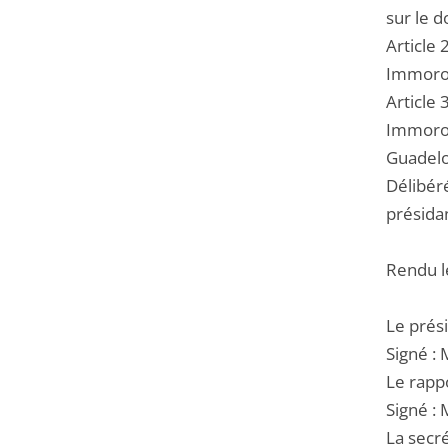
sur le d
Article 
Immorom
Article 
Immoroma
Guadel
Délibér
présidan
Rendu l
Le prési
Signé : 
Le rapp
Signé :
La secré