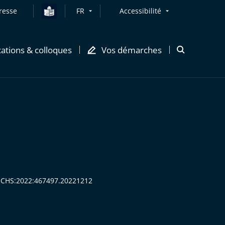
resse
FR
Accessibilité
cations & colloques
Vos démarches
Ouvrir
la
modale
de
recherche
CECHS:2022:467497.20221212