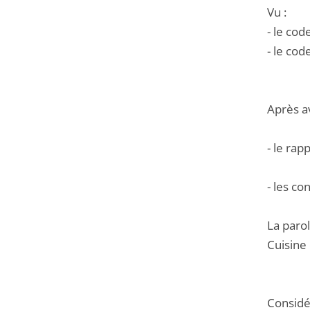
Vu :
- le cod
- le cod
Après a
- le rap
- les co
La parol
Cuisine
Considér