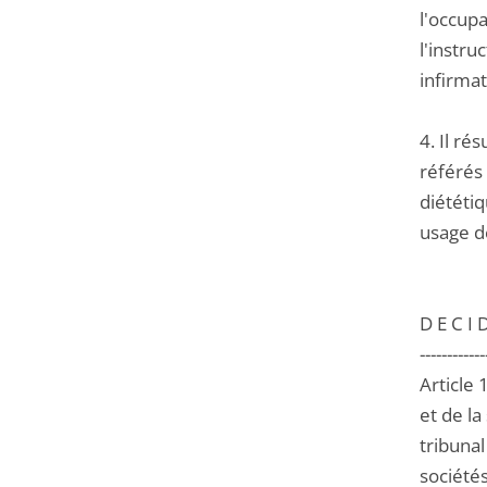
l'occupa
l'instru
infirmat
4. Il ré
référés 
diététiq
usage de
D E C I D
------------
Article 
et de l
tribunal
sociétés