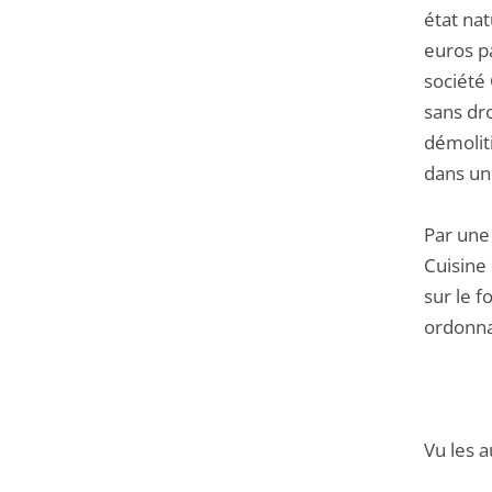
état nat
euros p
société 
sans dro
démolit
dans un
Par une
Cuisine
sur le f
ordonnan
Vu les a