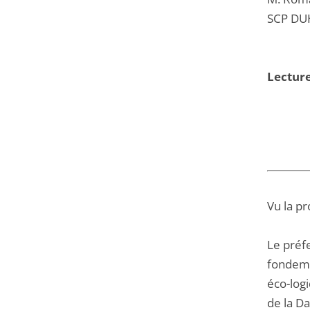
SCP DUH
Lectur
Vu la pr
Le préf
fondemen
éco-log
de la Da