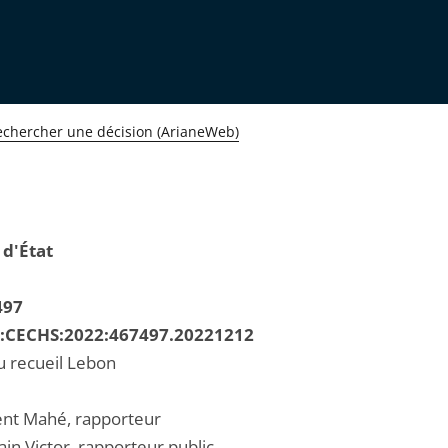
echercher une décision (ArianeWeb)
 d'État
497
R:CECHS:2022:467497.20221212
u recueil Lebon
ent Mahé, rapporteur
in Victor, rapporteur public