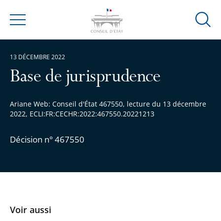
Ouvrir
Menu
la
modal
13 DÉCEMBRE 2022
de
reche
Base de jurisprudence
Ariane Web: Conseil d'État 467550, lecture du 13 décembre
2022, ECLI:FR:CECHR:2022:467550.20221213
Décision n° 467550
Voir aussi