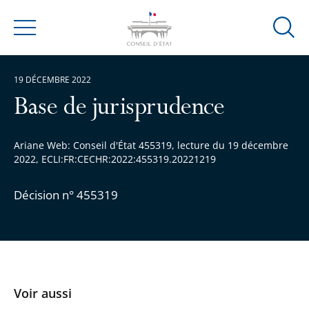
Ouvrir
Menu
la
modal
19 DÉCEMBRE 2022
de
reche
Base de jurisprudence
Ariane Web: Conseil d'État 455319, lecture du 19 décembre
2022, ECLI:FR:CECHR:2022:455319.20221219
Décision n° 455319
Voir aussi