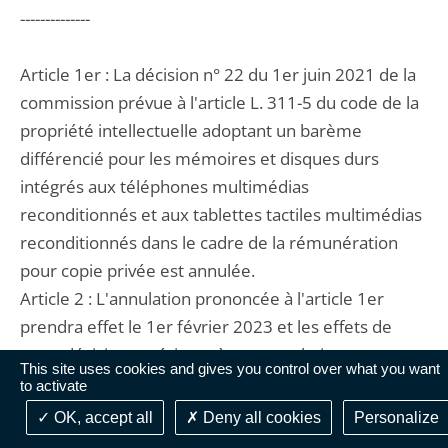
--------------
Article 1er : La décision n° 22 du 1er juin 2021 de la
commission prévue à l'article L. 311-5 du code de la
propriété intellectuelle adoptant un barème
différencié pour les mémoires et disques durs
intégrés aux téléphones multimédias
reconditionnés et aux tablettes tactiles multimédias
reconditionnés dans le cadre de la rémunération
pour copie privée est annulée.
Article 2 : L'annulation prononcée à l'article 1er
prendra effet le 1er février 2023 et les effets de
cette décision antérieurs à son annulation sont
This site uses cookies and gives you control over what you want
regardés comme définitifs, sous réserve des actions
to activate
contentieuses engagées à la date de la présente
OK, accept all
Deny all cookies
Personalize
décision contre des actes pris sur son fondement.