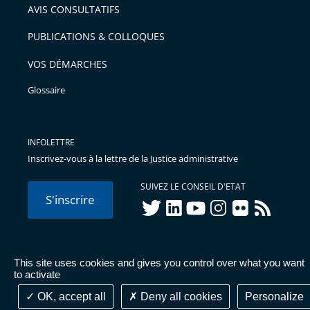
AVIS CONSULTATIFS
PUBLICATIONS & COLLOQUES
VOS DÉMARCHES
Glossaire
INFOLETTRE
Inscrivez-vous à la lettre de la Justice administrative
SUIVEZ LE CONSEIL D'ETAT
S'inscrire
twitter
linkedIn
youtube
instagram
flickr
rss
This site uses cookies and gives you control over what you want
© Conseil d'État 2026 -
Mentions légales
-
Cookies
-
Données
to activate
personnelles
-
Publications administratives
-
Accessibilité :
partiellement conforme
OK, accept all
Deny all cookies
Personalize