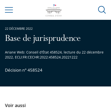
Ouvrir
Menu
la
modal
22 DÉCEMBRE 2022
de
reche
Base de jurisprudence
Ariane Web: Conseil d'État 458524, lecture du 22 décembre
2022, ECLI:FR:CECHR:2022:458524.20221222
Décision n° 458524
Voir aussi