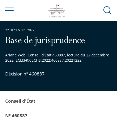
Ouvrir
Menu
la
modal
22 DÉCEMBRE 2022
de
reche
Base de jurisprudence
Ariane Web: Conseil d'État 460887, lecture du 22 décembre
2022, ECLI:FR:CECHS:2022:460887.20221222
Décision n° 460887
Conseil d'État
N° 460887