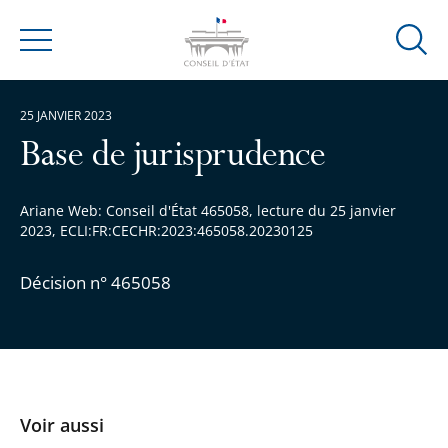
Ouvrir
Menu
la
modal
25 JANVIER 2023
de
reche
Base de jurisprudence
Ariane Web: Conseil d'État 465058, lecture du 25 janvier
2023, ECLI:FR:CECHR:2023:465058.20230125
Décision n° 465058
Voir aussi