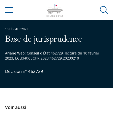
Ouvrir
Menu
la
modal
10 FÉVRIER 2023
de
reche
Base de jurisprudence
Ariane Web: Conseil d'État 462729, lecture du 10 février
2023, ECLI:FR:CECHR:2023:462729.20230210
Décision n° 462729
Voir aussi