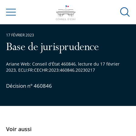
Ouvrir
Menu
la
modal
17 FÉVRIER 2023
de
reche
Base de jurisprudence
Ariane Web: Conseil d'État 460846, lecture du 17 février
2023, ECLI:FR:CECHR:2023:460846.20230217
Décision n° 460846
Voir aussi