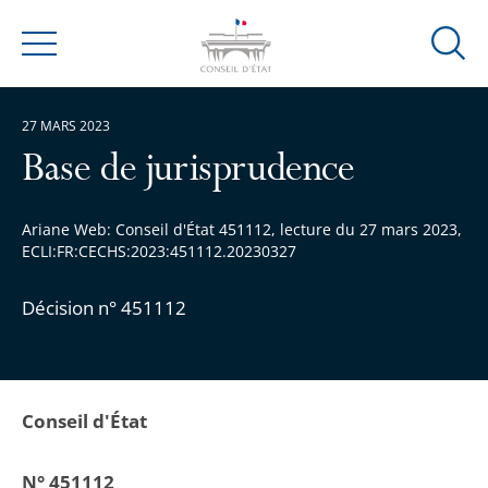
Ouvrir
Menu
la
modal
27 MARS 2023
de
reche
Base de jurisprudence
Ariane Web: Conseil d'État 451112, lecture du 27 mars 2023,
ECLI:FR:CECHS:2023:451112.20230327
Décision n° 451112
Conseil d'État
N° 451112