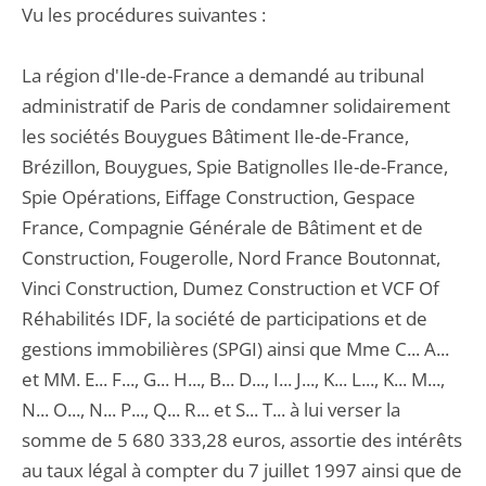
Vu les procédures suivantes :
La région d'Ile-de-France a demandé au tribunal
administratif de Paris de condamner solidairement
les sociétés Bouygues Bâtiment Ile-de-France,
Brézillon, Bouygues, Spie Batignolles Ile-de-France,
Spie Opérations, Eiffage Construction, Gespace
France, Compagnie Générale de Bâtiment et de
Construction, Fougerolle, Nord France Boutonnat,
Vinci Construction, Dumez Construction et VCF Of
Réhabilités IDF, la société de participations et de
gestions immobilières (SPGI) ainsi que Mme C... A...
et MM. E... F..., G... H..., B... D..., I... J..., K... L..., K... M...,
N... O..., N... P..., Q... R... et S... T... à lui verser la
somme de 5 680 333,28 euros, assortie des intérêts
au taux légal à compter du 7 juillet 1997 ainsi que de