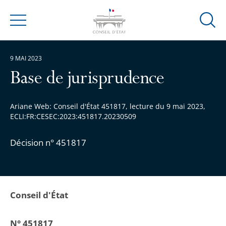
Ouvrir
Menu
la
modal
9 MAI 2023
de
reche
Base de jurisprudence
Ariane Web: Conseil d'État 451817, lecture du 9 mai 2023,
ECLI:FR:CESEC:2023:451817.20230509
Décision n° 451817
Conseil d'État
N° 451817