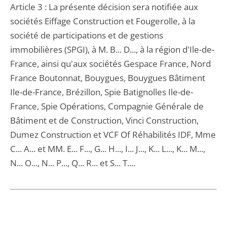
Article 3 : La présente décision sera notifiée aux
sociétés Eiffage Construction et Fougerolle, à la
société de participations et de gestions
immobilières (SPGI), à M. B... D..., à la région d'Ile-de-
France, ainsi qu'aux sociétés Gespace France, Nord
France Boutonnat, Bouygues, Bouygues Bâtiment
Ile-de-France, Brézillon, Spie Batignolles Ile-de-
France, Spie Opérations, Compagnie Générale de
Bâtiment et de Construction, Vinci Construction,
Dumez Construction et VCF Of Réhabilités IDF, Mme
C... A... et MM. E... F..., G... H..., I... J..., K... L..., K... M...,
N... O..., N... P..., Q... R... et S... T....