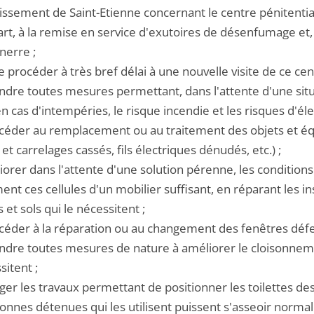
issement de Saint-Etienne concernant le centre pénitentiai
rt, à la remise en service d'exutoires de désenfumage et, 
nerre ;
re procéder à très bref délai à une nouvelle visite de ce ce
endre toutes mesures permettant, dans l'attente d'une situ
n cas d'intempéries, le risque incendie et les risques d'éle
océder au remplacement ou au traitement des objets et é
 et carrelages cassés, fils électriques dénudés, etc.) ;
iorer dans l'attente d'une solution pérenne, les conditions
t ces cellules d'un mobilier suffisant, en réparant les in
 et sols qui le nécessitent ;
océder à la réparation ou au changement des fenêtres défe
endre toutes mesures de nature à améliorer le cloisonneme
sitent ;
ger les travaux permettant de positionner les toilettes des 
sonnes détenues qui les utilisent puissent s'asseoir norma