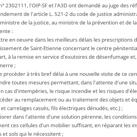
n° 2302111, l'OIP-SF et l'A3D ont demandé au juge des réf
ondement de l'article L. 521-2 du code de justice administr
ministre de la justice, au ministre de la prévention et de l
nte :
tre en oeuvre dans les meilleurs délais les prescriptions
issement de Saint-Etienne concernant le centre pénitentiai
rt, à la remise en service d'exutoires de désenfumage et, 
nerre ;
re procéder à très bref délai à une nouvelle visite de ce ce
endre toutes mesures permettant, dans l'attente d'une situ
n cas d'intempéries, le risque incendie et les risques d'éle
océder au remplacement ou au traitement des objets et é
 et carrelages cassés, fils électriques dénudés, etc.) ;
iorer dans l'attente d'une solution pérenne, les conditions
t ces cellules d'un mobilier suffisant, en réparant les in
 et sols qui le nécessitent ;