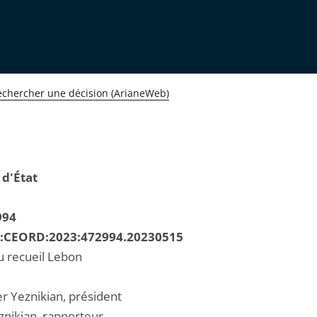
echercher une décision (ArianeWeb)
 d'État
994
R:CEORD:2023:472994.20230515
u recueil Lebon
er Yeznikian, président
znikian, rapporteur