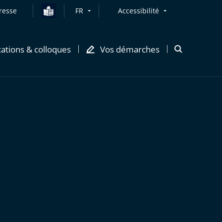
resse
FR
Accessibilité
cations & colloques
Vos démarches
Ouvrir
la
modale
de
recherche