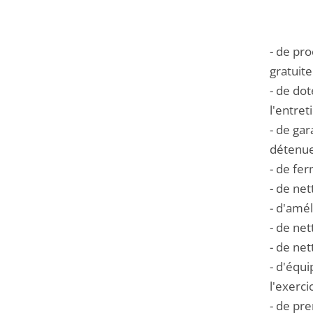
- de pr
gratuit
- de dot
l'entret
- de ga
détenue
- de fer
- de net
- d'amél
- de net
- de net
- d'équi
l'exerci
- de pr