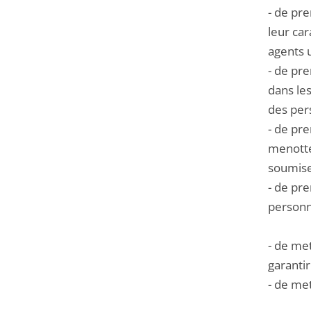
- de pre
leur ca
agents u
- de pr
dans le
des pers
- de pr
menotte
soumise
- de pre
personne
- de met
garantir
- de met