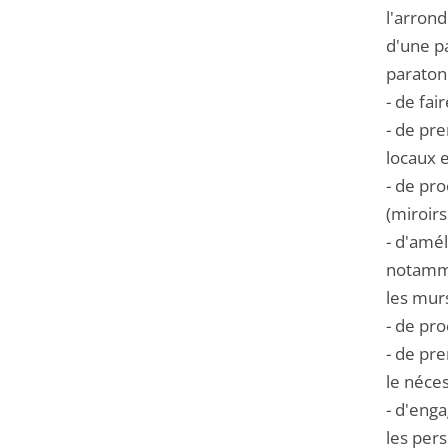
l'arrond
d'une pa
paraton
- de fai
- de pr
locaux e
- de pr
(miroirs
- d'amél
notammen
les murs
- de pr
- de pr
le néces
- d'enga
les per