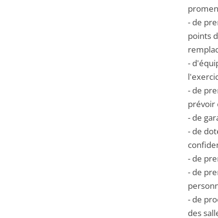
promena
- de pr
points 
remplac
- d'équ
l'exerci
- de pr
prévoir 
- de gar
- de dot
confiden
- de pr
- de pr
personn
- de pro
des sall