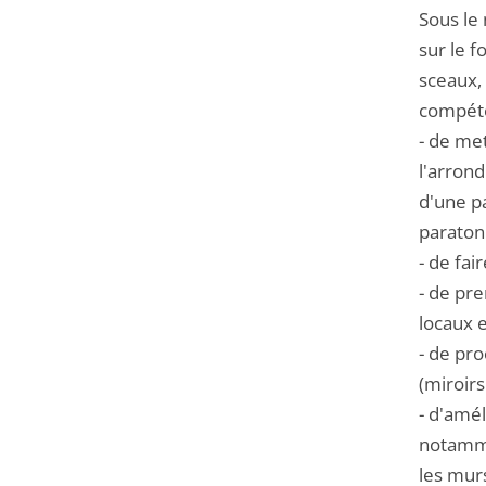
Sous le 
sur le f
sceaux, 
compéte
- de met
l'arrond
d'une pa
paraton
- de fai
- de pr
locaux e
- de pr
(miroirs
- d'amél
notammen
les murs