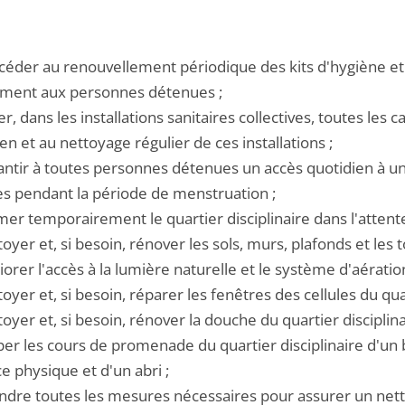
océder au renouvellement périodique des kits d'hygiène et
ement aux personnes détenues ;
er, dans les installations sanitaires collectives, toutes le
ien et au nettoyage régulier de ces installations ;
rantir à toutes personnes détenues un accès quotidien à u
s pendant la période de menstruation ;
mer temporairement le quartier disciplinaire dans l'attente 
toyer et, si besoin, rénover les sols, murs, plafonds et les to
iorer l'accès à la lumière naturelle et le système d'aération
toyer et, si besoin, réparer les fenêtres des cellules du quar
toyer et, si besoin, rénover la douche du quartier disciplina
per les cours de promenade du quartier disciplinaire d'un 
ce physique et d'un abri ;
endre toutes les mesures nécessaires pour assurer un netto