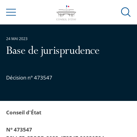
Ouvrir
Menu
la
modal
de
24 MAI 2023
reche
Base de jurisprudence
Décision n° 473547
Conseil d'État
N° 473547