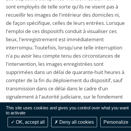
sont employés de telle sorte qu'ils ne visent pas à
recueillir les images de l'intérieur des domiciles ni,
de façon spécifique, celles de leurs entrées. Lorsque
l'emploi de ces dispositifs conduit à visualiser ces
lieux, l'enregistrement est immédiatement
interrompu. Toutefois, lorsqu'une telle interruption
n'a pu avoir lieu compte tenu des circonstances de
l'intervention, les images enregistrées sont
supprimées dans un délai de quarante-huit heures à
compter de la fin du déploiement du dispositif, sauf
transmission dans ce délai dans le cadre d'un
signalement à l'autorité judiciaire, sur le fondement
de l'article 40 du code de procédure pénale ".
This site uses cookies and gives you control over what you want
to activate
7. Les dispositions réglementaires contestées
OK, accept all
Deny all cookies
Personalize
précisent, d'une part, à l'article R. 242-8 du code de