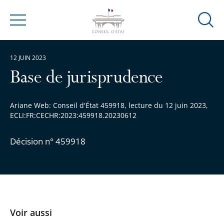
Ouvrir
Menu
la
modal
12 JUIN 2023
de
reche
Base de jurisprudence
Ariane Web: Conseil d'État 459918, lecture du 12 juin 2023,
ECLI:FR:CECHR:2023:459918.20230612
Décision n° 459918
Voir aussi