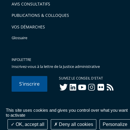
AVIS CONSULTATIFS
PUBLICATIONS & COLLOQUES
VOS DÉMARCHES
Glossaire
INFOLETTRE
Inscrivez-vous à la lettre de la Justice administrative
SUIVEZ LE CONSEIL D'ETAT
S'inscrire
twitter
linkedIn
youtube
instagram
flickr
rss
This site uses cookies and gives you control over what you want
© Conseil d'État 2026 -
Mentions légales
-
Cookies
-
Données
to activate
personnelles
-
Publications administratives
-
Accessibilité :
partiellement conforme
OK, accept all
Deny all cookies
Personalize