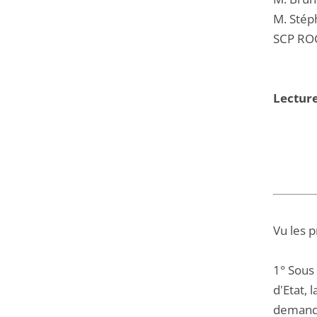
M. Stép
SCP ROC
Lecture
Vu les 
1° Sous
d'Etat,
demande