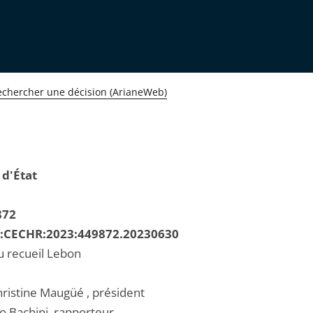
echercher une décision (ArianeWeb)
 d'État
872
R:CECHR:2023:449872.20230630
u recueil Lebon
istine Maugüé , président
o Bachini, rapporteur