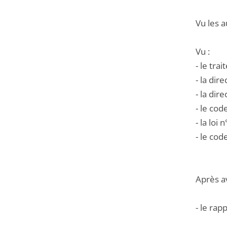
Vu les a
Vu :
- le tra
- la di
- la di
- le cod
- la loi
- le cod
Après a
- le rap