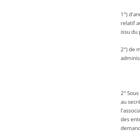
1°) d'a
relatif 
issu du 
2°) de m
administ
2° Sous
au secré
l'associ
des ent
demande