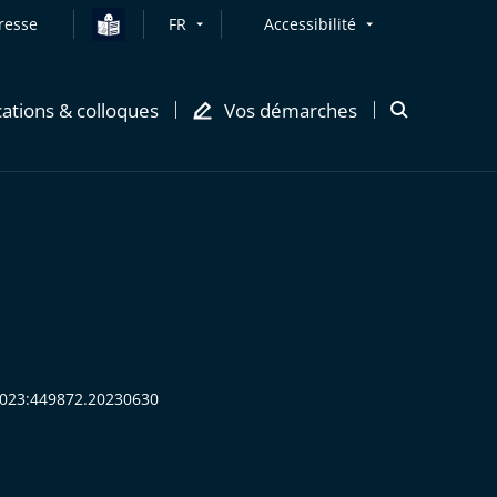
resse
FR
Accessibilité
cations & colloques
Vos démarches
Ouvrir
la
modale
de
recherche
:2023:449872.20230630