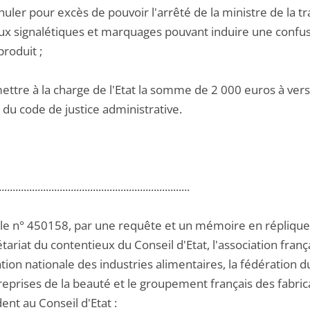
nnuler pour excès de pouvoir l'arrêté de la ministre de la
aux signalétiques et marquages pouvant induire une confusi
produit ;
ettre à la charge de l'Etat la somme de 2 000 euros à verse
 du code de justice administrative.
.....................................................................
 le n° 450158, par une requête et un mémoire en réplique,
tariat du contentieux du Conseil d'Etat, l'association fran
ation nationale des industries alimentaires, la fédération 
reprises de la beauté et le groupement français des fabric
nt au Conseil d'Etat :