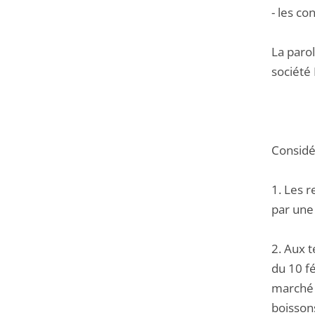
- les co
La paro
société
Considér
1. Les r
par une 
2. Aux t
du 10 fé
marché 
boissons