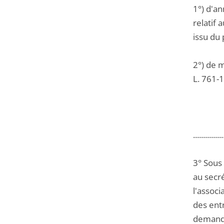
1°) d'a
relatif 
issu du 
2°) de m
L. 761-1
...............
3° Sous
au secré
l'associ
des ent
demande