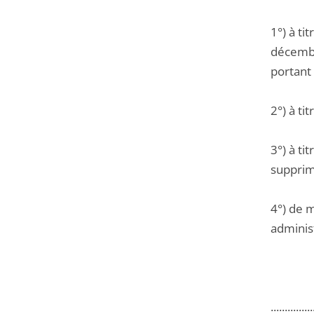
1°) à ti
décembr
portant
2°) à ti
3°) à ti
supprim
4°) de m
administ
...............