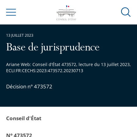
Ouvrir
Menu
la
modal
13 JUILLET 2023
de
reche
Base de jurisprudence
Ariane Web: Conseil d'État 473572, lecture du 13 juillet 2023,
ECLI:FR:CECHS:2023:473572.20230713
Décision n° 473572
Conseil d'État
N° 473572