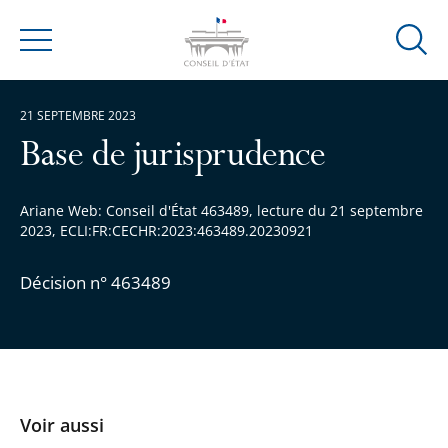
Ouvrir
Menu
la
modal
21 SEPTEMBRE 2023
de
reche
Base de jurisprudence
Ariane Web: Conseil d'État 463489, lecture du 21 septembre
2023, ECLI:FR:CECHR:2023:463489.20230921
Décision n° 463489
Voir aussi