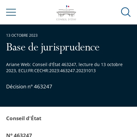
Ouvrir
Menu
la
modal
13 OCTOBRE 2023
de
reche
Base de jurisprudence
Ariane Web: Conseil d'État 463247, lecture du 13 octobre
2023, ECLI:FR:CECHR:2023:463247.20231013
Décision n° 463247
Conseil d'État
N° 463247