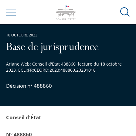
Ouvrir
Menu
la
modal
18 OCTOBRE 2023
de
reche
Base de jurisprudence
Ariane Web: Conseil d'État 488860, lecture du 18 octobre
2023, ECLI:FR:CEORD:2023:488860.20231018
Décision n° 488860
Conseil d'État
N° 488860