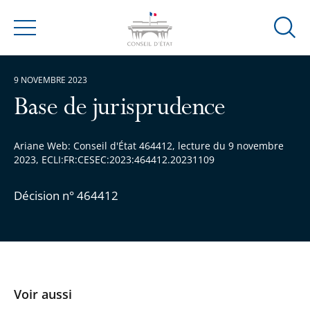
Ouvrir
Menu
la
modal
9 NOVEMBRE 2023
de
reche
Base de jurisprudence
Ariane Web: Conseil d'État 464412, lecture du 9 novembre
2023, ECLI:FR:CESEC:2023:464412.20231109
Décision n° 464412
Voir aussi