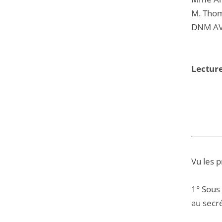
M. Thom
DNM AV
Lectur
Vu les 
1° Sous
au secré