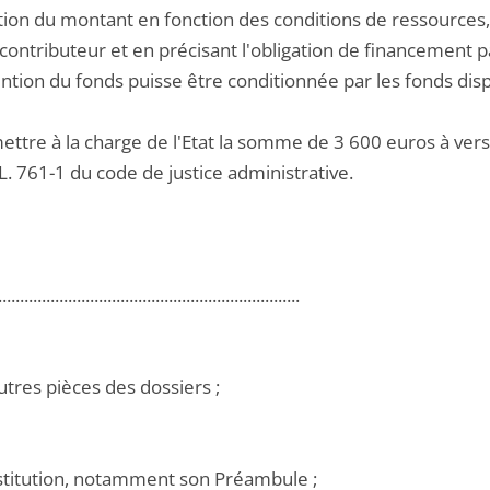
ion du montant en fonction des conditions de ressources, 
ontributeur et en précisant l'obligation de financement p
ention du fonds puisse être conditionnée par les fonds disp
mettre à la charge de l'Etat la somme de 3 600 euros à ver
e L. 761-1 du code de justice administrative.
.....................................................................
utres pièces des dossiers ;
nstitution, notamment son Préambule ;