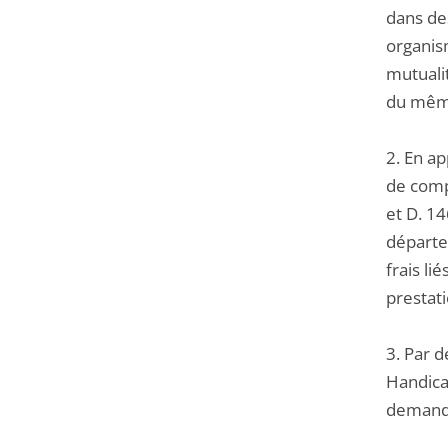
dans des
organism
mutualit
du même
2. En ap
de compe
et D. 14
départe
frais li
prestat
3. Par d
Handica
demanden