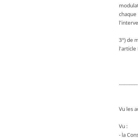
modulat
chaque c
l'interv
3°) de 
l'articl
...............
Vu les a
Vu :
- la Co