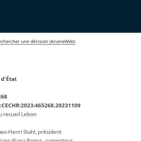
echercher une décision (ArianeWeb)
 d'État
268
R:CECHR:2023:465268.20231109
u recueil Lebon
ues-Henri Stahl, président
ane Piana-Rogez , rapporteur