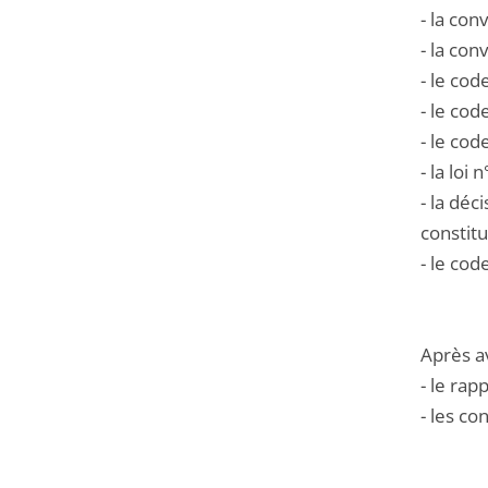
- la co
- la co
- le cod
- le cod
- le cod
- la loi
- la déc
constitu
- le cod
Après a
- le ra
- les co