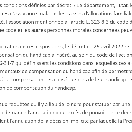
 conditions définies par décret. / Le département, l'Etat, les
es d'assurance maladie, les caisses d'allocations familiale
é, l'association mentionnée à l'article L. 323-8-3 du code du
 code et les autres personnes morales concernées peuvent
plication de ces dispositions, le décret du 25 avril 2022 r
nsation du handicap a inséré, au sein du code de l'action s
6-31-7 qui définissent les conditions dans lesquelles ces a
mentaux de compensation du handicap afin de permettre 
és à la compensation des conséquences de leur handicap res
ion de compensation du handicap.
eux requêtes qu'il y a lieu de joindre pour statuer par un
p demande l'annulation pour excès de pouvoir de ce décret
t l'annulation de la décision implicite par laquelle la Pre