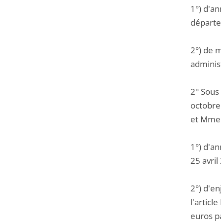
1°) d'an
départe
2°) de m
administ
2° Sous
octobre 
et Mme A
1°) d'an
25 avri
2°) d'e
l'articl
euros p