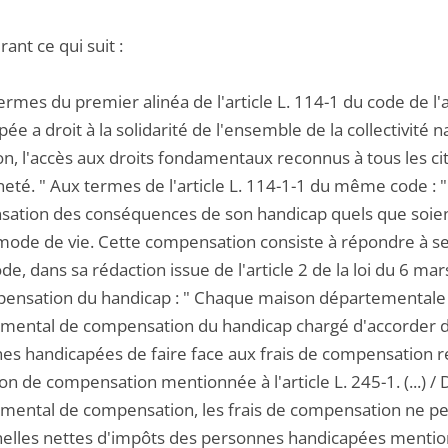
ant ce qui suit :
ermes du premier alinéa de l'article L. 114-1 du code de l'
ée a droit à la solidarité de l'ensemble de la collectivité na
on, l'accès aux droits fondamentaux reconnus à tous les cit
eté. " Aux termes de l'article L. 114-1-1 du même code : "
ation des conséquences de son handicap quels que soient l
ode de vie. Cette compensation consiste à répondre à ses b
de, dans sa rédaction issue de l'article 2 de la loi du 6 mar
ensation du handicap : " Chaque maison départementale
mental de compensation du handicap chargé d'accorder de
es handicapées de faire face aux frais de compensation re
on de compensation mentionnée à l'article L. 245-1. (...) /
mental de compensation, les frais de compensation ne p
elles nettes d'impôts des personnes handicapées mention