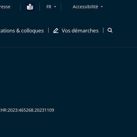
resse
FR
Accessibilité
cations & colloques
Vos démarches
Ouvrir
la
modale
de
recherche
ECHR:2023:465268.20231109