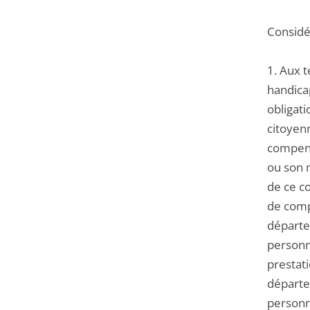
Considér
1. Aux t
handicap
obligati
citoyenn
compens
ou son m
de ce co
de comp
départe
personn
prestati
départe
personn