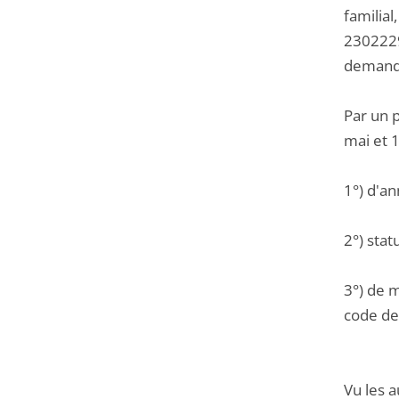
familial
2302229,
demand
Par un 
mai et 
1°) d'a
2°) stat
3°) de m
code de 
Vu les a