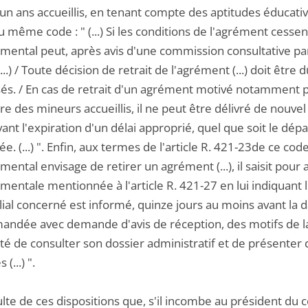
 un ans accueillis, en tenant compte des aptitudes éducativ
 même code : " (...) Si les conditions de l'agrément cessen
mental peut, après avis d'une commission consultative pari
 (...) / Toute décision de retrait de l'agrément (...) doit ê
sés. / En cas de retrait d'un agrément motivé notamment p
re des mineurs accueillis, il ne peut être délivré de nouv
vant l'expiration d'un délai approprié, quel que soit le d
e. (...) ". Enfin, aux termes de l'article R. 421-23de ce cod
ental envisage de retirer un agrément (...), il saisit pour 
entale mentionnée à l'article R. 421-27 en lui indiquant le
milial concerné est informé, quinze jours au moins avant la 
ndée avec demande d'avis de réception, des motifs de la 
ité de consulter son dossier administratif et de présenter
 (...) ".
sulte de ces dispositions que, s'il incombe au président du