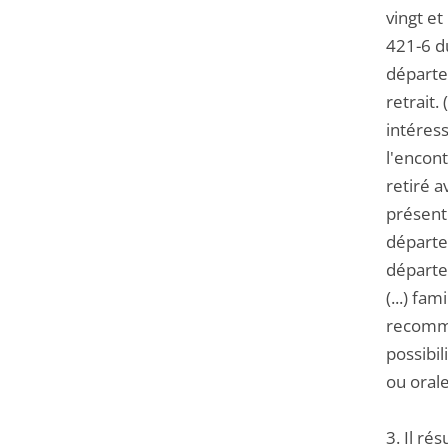
vingt et
421-6 du
départe
retrait.
intéres
l'encont
retiré a
présenté
départem
départem
(...) fa
recomma
possibil
ou orales
3. Il ré