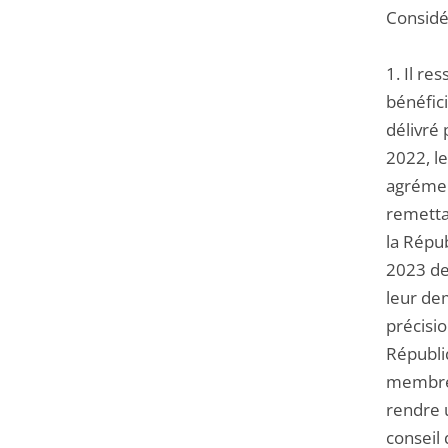
Considér
1. Il re
bénéfici
délivré
2022, l
agrément
remetta
la Répu
2023 de
leur de
précisio
Républiq
membres
rendre u
conseil 