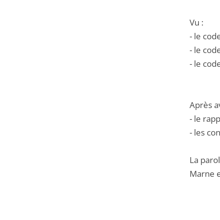
Vu :
- le cod
- le cod
- le cod
Après a
- le ra
- les co
La paro
Marne et