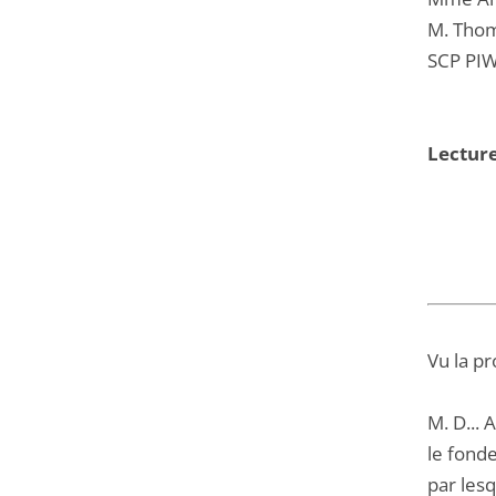
M. Thom
SCP PIW
Lectur
Vu la pr
M. D... 
le fonde
par les