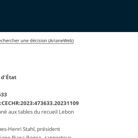
echercher une décision (ArianeWeb)
 d'État
633
R:CECHR:2023:473633.20231109
né aux tables du recueil Lebon
ues-Henri Stahl, président
ane Piana-Rogez , rapporteur