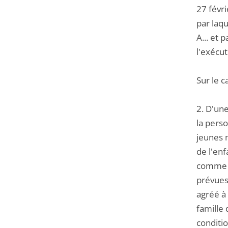
27 févr
par laqu
A... et 
l'exécut
Sur le c
2. D'une
la pers
jeunes m
de l'enf
comme s
prévues 
agréé à 
famille 
conditi