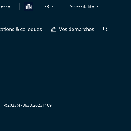
resse
FR
Accessibilité
cations & colloques
Vos démarches
Ouvrir
la
modale
de
recherche
ECHR:2023:473633.20231109