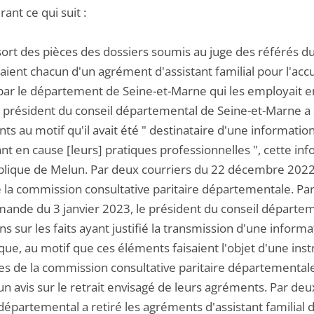
ant ce qui suit :
ssort des pièces des dossiers soumis au juge des référés du 
aient chacun d'un agrément d'assistant familial pour l'acc
 par le département de Seine-et-Marne qui les employait en
e président du conseil départemental de Seine-et-Marne a
s au motif qu'il avait été " destinataire d'une informatio
nt en cause [leurs] pratiques professionnelles ", cette in
blique de Melun. Par deux courriers du 22 décembre 2022, 
 la commission consultative paritaire départementale. Par
mande du 3 janvier 2023, le président du conseil départem
ns sur les faits ayant justifié la transmission d'une infor
ue, au motif que ces éléments faisaient l'objet d'une instru
 de la commission consultative paritaire départementale o
n avis sur le retrait envisagé de leurs agréments. Par deu
départemental a retiré les agréments d'assistant familial d