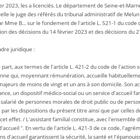
ier 2023, les a licenciés. Le département de Seine-et-Marn
elle le juge des référés du tribunal administratif de Melu
par Mme B... sur le fondement de l'article L. 521-1 du code
ion des décisions du 14 février 2023 et des décisions du 2
adre juridique :
 part, aux termes de l'article L. 421-2 du code de l'action so
onne qui, moyennant rémunération, accueille habituellem
ajeurs de moins de vingt et un ans à son domicile. Son acti
ance, un dispositif médico-social ou un service d'accueil fa
alarié de personnes morales de droit public ou de person
par les dispositions du présent titre ainsi que par celles du
cet effet. / L'assistant familial constitue, avec l'ensembl
d'accueil ". En vertu de l'article L. 421-3 de ce code, l'agr
ons d'accueil garantissent la sécurité, la santé et l'épan