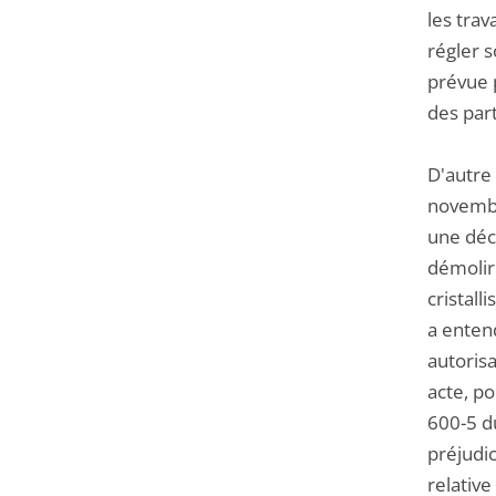
les tra
régler s
prévue p
des part
D'autre 
novembr
une déc
démolir 
cristall
a entend
autoris
acte, po
600-5 du
préjudic
relative