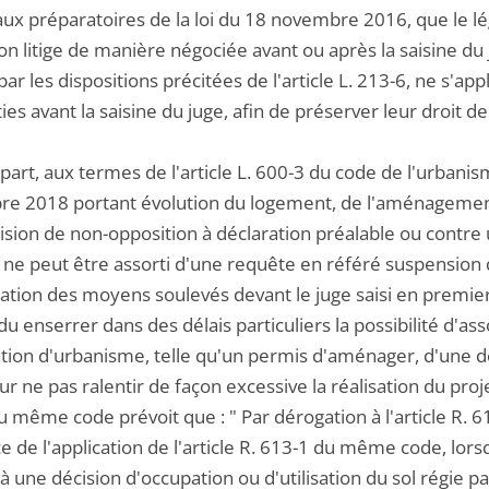
vaux préparatoires de la loi du 18 novembre 2016, que le l
on litige de manière négociée avant ou après la saisine du 
ar les dispositions précitées de l'article L. 213-6, ne s'app
ies avant la saisine du juge, afin de préserver leur droit d
part, aux termes de l'article L. 600-3 du code de l'urbanis
e 2018 portant évolution du logement, de l'aménagement 
ision de non-opposition à déclaration préalable ou contre
ne peut être assorti d'une requête en référé suspension qu
isation des moyens soulevés devant le juge saisi en premier re
u enserrer dans des délais particuliers la possibilité d'a
ation d'urbanisme, telle qu'un permis d'aménager, d'une 
ur ne pas ralentir de façon excessive la réalisation du projet
 même code prévoit que : " Par dérogation à l'article R. 6
e de l'application de l'article R. 613-1 du même code, lorsq
 à une décision d'occupation ou d'utilisation du sol régie