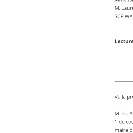
M. Laur
SCP WA
Lectur
Vu la pr
M. B... 
1 du cod
maire d