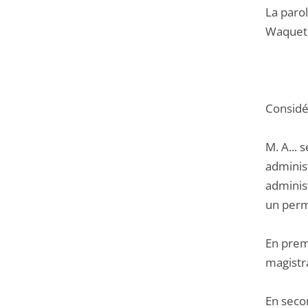
La parol
Waquet,
Considér
M. A... 
administ
administ
un permi
En premi
magistra
En secon