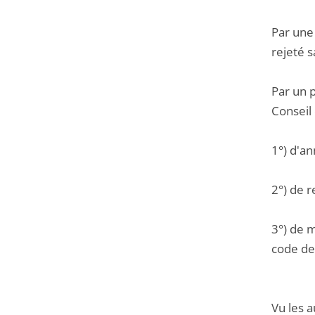
Par une
rejeté 
Par un p
Conseil 
1°) d'a
2°) de r
3°) de 
code de 
Vu les a