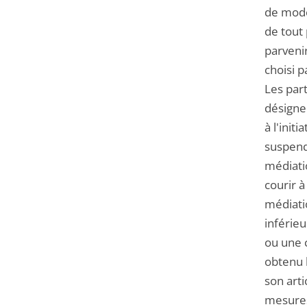
de moder
de tout 
parvenir
choisi p
Les par
désigner
à l'init
suspend
médiati
courir à
médiati
inférieu
ou une c
obtenu l
son arti
mesures 