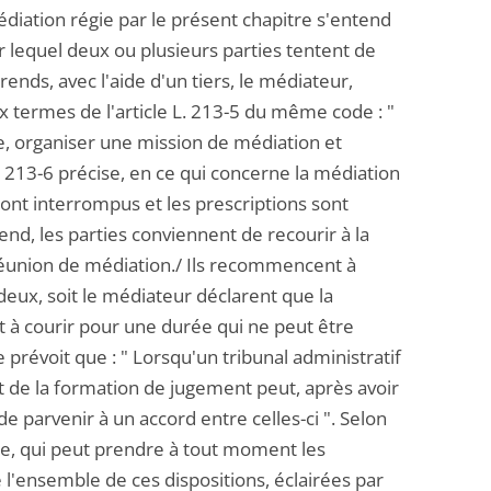
édiation régie par le présent chapitre s'entend
r lequel deux ou plusieurs parties tentent de
ends, avec l'aide d'un tiers, le médiateur,
Aux termes de l'article L. 213-5 du même code : "
e, organiser une mission de médiation et
 L. 213-6 précise, en ce qui concerne la médiation
x sont interrompus et les prescriptions sont
nd, les parties conviennent de recourir à la
 réunion de médiation./ Ils recommencent à
 deux, soit le médiateur déclarent que la
 à courir pour une durée qui ne peut être
e prévoit que : " Lorsqu'un tribunal administratif
ent de la formation de jugement peut, après avoir
 parvenir à un accord entre celles-ci ". Selon
juge, qui peut prendre à tout moment les
e l'ensemble de ces dispositions, éclairées par