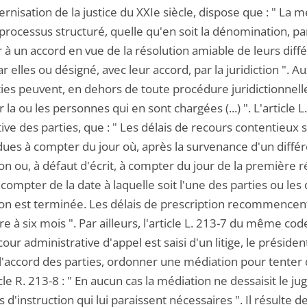
nisation de la justice du XXIe siècle, dispose que : " La m
processus structuré, quelle qu'en soit la dénomination, pa
 à un accord en vue de la résolution amiable de leurs différ
ar elles ou désigné, avec leur accord, par la juridiction ". 
ties peuvent, en dehors de toute procédure juridictionnell
 la ou les personnes qui en sont chargées (...) ". L'article
iative des parties, que : " Les délais de recours contentieu
ues à compter du jour où, après la survenance d'un différe
on ou, à défaut d'écrit, à compter du jour de la première
 compter de la date à laquelle soit l'une des parties ou les
on est terminée. Les délais de prescription recommencent
re à six mois ". Par ailleurs, l'article L. 213-7 du même cod
our administrative d'appel est saisi d'un litige, le présid
'accord des parties, ordonner une médiation pour tenter de
cle R. 213-8 : " En aucun cas la médiation ne dessaisit le 
d'instruction qui lui paraissent nécessaires ". Il résulte d