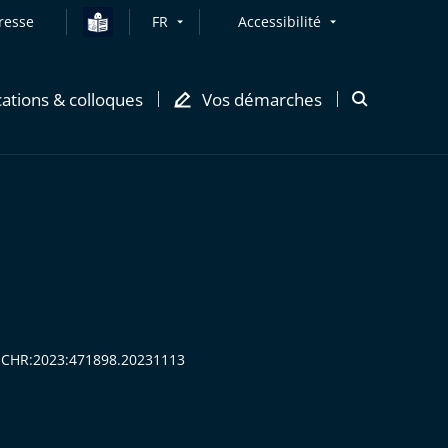
resse
FR
Accessibilité
cations & colloques
Vos démarches
Ouvrir
la
modale
de
recherche
:CECHR:2023:471898.20231113