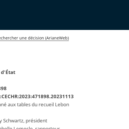
echercher une décision (ArianeWeb)
 d'État
898
R:CECHR:2023:471898.20231113
né aux tables du recueil Lebon
 Schwartz, président
belle Lemesle, rapporteur