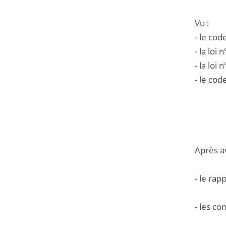
Vu :
- le cod
- la lo
- la lo
- le cod
Après a
- le rap
- les co