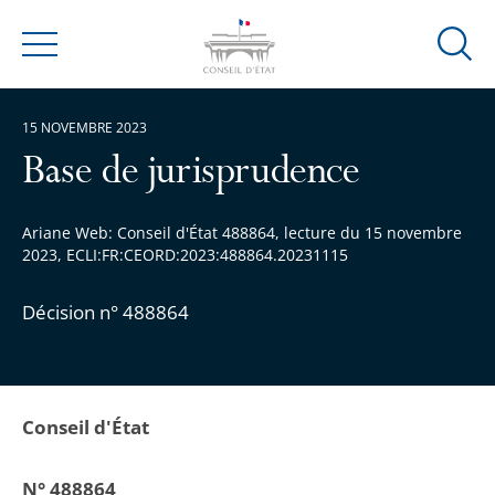
Ouvrir
Menu
la
modal
15 NOVEMBRE 2023
de
reche
Base de jurisprudence
Ariane Web: Conseil d'État 488864, lecture du 15 novembre
2023, ECLI:FR:CEORD:2023:488864.20231115
Décision n° 488864
Conseil d'État
N° 488864