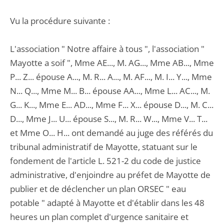
Vu la procédure suivante :
L'association " Notre affaire à tous ", l'association "
Mayotte a soif ", Mme AE..., M. AG..., Mme AB..., Mme
P... Z... épouse A..., M. R... A..., M. AF..., M. I... Y..., Mme
N... Q..., Mme M... B... épouse AA..., Mme L... AC..., M.
G... K..., Mme E... AD..., Mme F... X... épouse D..., M. C...
D..., Mme J... U... épouse S..., M. R... W..., Mme V... T...
et Mme O... H... ont demandé au juge des référés du
tribunal administratif de Mayotte, statuant sur le
fondement de l'article L. 521-2 du code de justice
administrative, d'enjoindre au préfet de Mayotte de
publier et de déclencher un plan ORSEC " eau
potable " adapté à Mayotte et d'établir dans les 48
heures un plan complet d'urgence sanitaire et