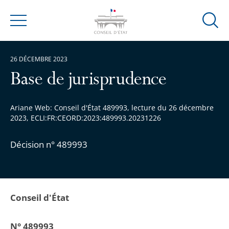
Ouvrir
Menu
la
modal
26 DÉCEMBRE 2023
de
reche
Base de jurisprudence
Ariane Web: Conseil d'État 489993, lecture du 26 décembre
2023, ECLI:FR:CEORD:2023:489993.20231226
Décision n° 489993
Conseil d'État
N° 489993