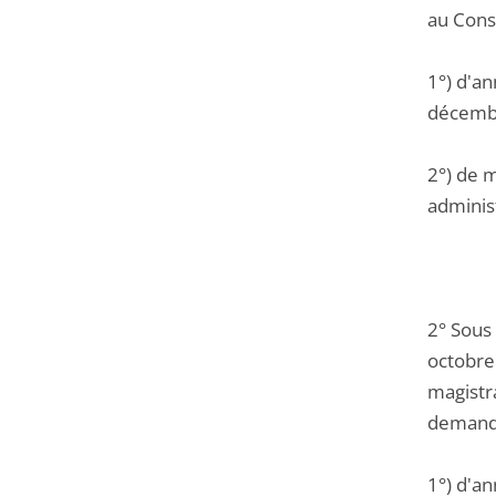
au Conse
1°) d'an
décemb
2°) de m
administ
2° Sous
octobre 
magistra
demande
1°) d'an