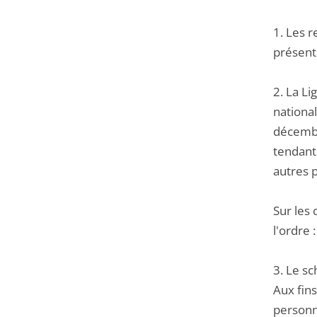
1. Les 
présent
2. La L
national
décembr
tendant 
autres 
Sur les 
l'ordre :
3. Le sc
Aux fins
personne