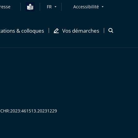
resse
FR
Accessibilité
cations & colloques
Vos démarches
Ouvrir
la
modale
de
recherche
:CECHR:2023:461513.20231229