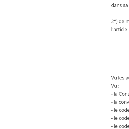
dans sa
2°) de 
l'articl
...............
Vu les a
Vu :
- la Co
- la co
- le cod
- le cod
- le cod