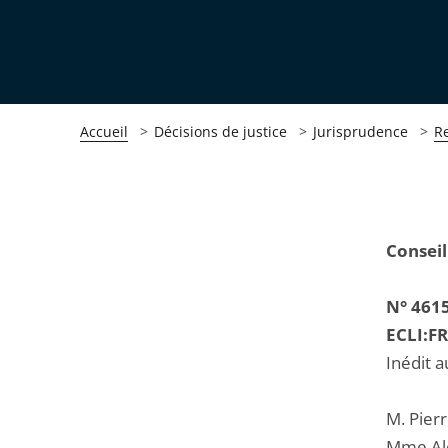
Accueil
Décisions de justice
Jurisprudence
R
Passer
Passer
Conseil
la
la
navigation
navigation
N° 461
de
de
ECLI:F
l'article
l'article
Inédit a
pour
pour
arriver
arriver
M. Pierr
après
avant
Mme Ale