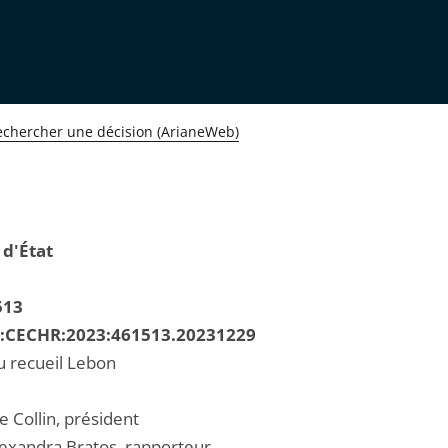
echercher une décision (ArianeWeb)
 d'État
513
R:CECHR:2023:461513.20231229
u recueil Lebon
e Collin, président
xandra Bratos, rapporteur