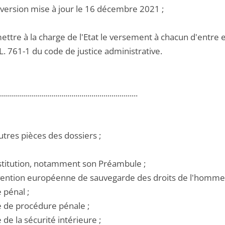
 version mise à jour le 16 décembre 2021 ;
mettre à la charge de l'Etat le versement à chacun d'entre
e L. 761-1 du code de justice administrative.
.....................................................................
utres pièces des dossiers ;
nstitution, notamment son Préambule ;
nvention européenne de sauvegarde des droits de l'homme 
e pénal ;
e de procédure pénale ;
e de la sécurité intérieure ;