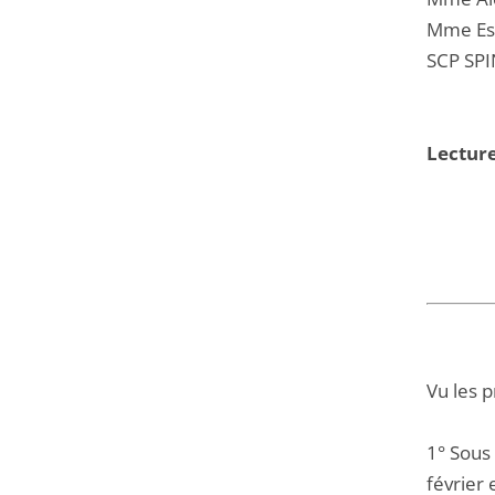
Mme Est
SCP SP
Lectur
Vu les 
1° Sous
février