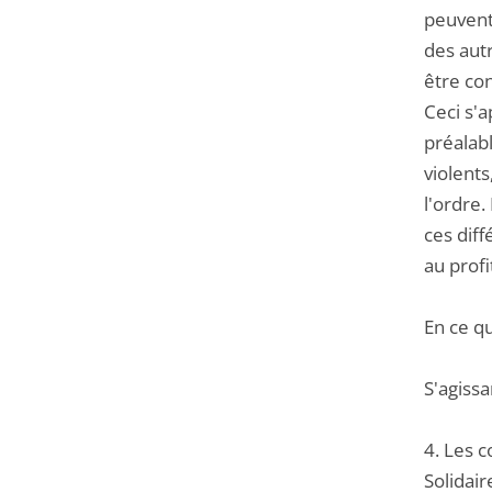
peuvent 
des autr
être con
Ceci s'a
préalab
violents
l'ordre
ces diff
au profi
En ce qu
S'agissa
4. Les 
Solidair