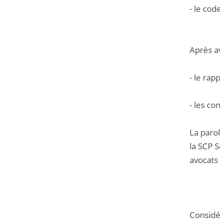
- le cod
Après a
- le ra
- les c
La parol
la SCP S
avocats 
Considér