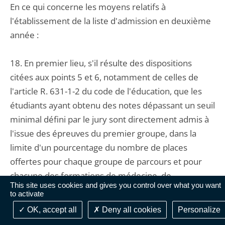
En ce qui concerne les moyens relatifs à
l'établissement de la liste d'admission en deuxième
année :
18. En premier lieu, s'il résulte des dispositions
citées aux points 5 et 6, notamment de celles de
l'article R. 631-1-2 du code de l'éducation, que les
étudiants ayant obtenu des notes dépassant un seuil
minimal défini par le jury sont directement admis à
l'issue des épreuves du premier groupe, dans la
limite d'un pourcentage du nombre de places
offertes pour chaque groupe de parcours et pour
chacune des formations de médecine, de
This site uses cookies and gives you control over what you want
pharmacie, d'odontologie et de maïeutique, lequel
to activate
ne peut excéder 50%, ces règles s'appliquent à
OK, accept all
Deny all cookies
Personalize
l'ensemble des étudiants soumis aux épreuves du