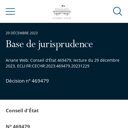
Ouvrir
Menu
la
modal
29 DÉCEMBRE 2023
de
reche
Base de jurisprudence
Ariane Web: Conseil d'État 469479, lecture du 29 décembre
2023, ECLI:FR:CECHR:2023:469479.20231229
Décision n° 469479
Conseil d'État
N° 469479