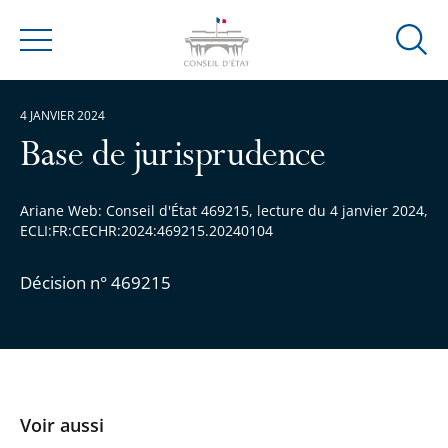
Ouvrir
Menu
la
modal
4 JANVIER 2024
de
reche
Base de jurisprudence
Ariane Web: Conseil d'État 469215, lecture du 4 janvier 2024,
ECLI:FR:CECHR:2024:469215.20240104
Décision n° 469215
Voir aussi