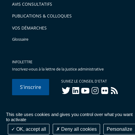
AVIS CONSULTATIFS
PUBLICATIONS & COLLOQUES
VOS DÉMARCHES
Glossaire
INFOLETTRE
Inscrivez-vous à la lettre de la Justice administrative
SUIVEZ LE CONSEIL D'ETAT
S'inscrire
twitter
linkedIn
youtube
instagram
flickr
rss
This site uses cookies and gives you control over what you want
© Conseil d'État 2026 -
Mentions légales
-
Cookies
-
Données
to activate
personnelles
-
Publications administratives
-
Accessibilité :
partiellement conforme
OK, accept all
Deny all cookies
Personalize