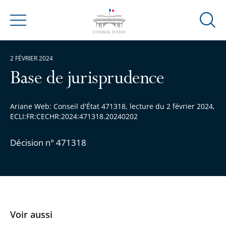
Ouvrir
Menu
la
modal
2 FÉVRIER 2024
de
reche
Base de jurisprudence
Ariane Web: Conseil d'État 471318, lecture du 2 février 2024,
ECLI:FR:CECHR:2024:471318.20240202
Décision n° 471318
Voir aussi